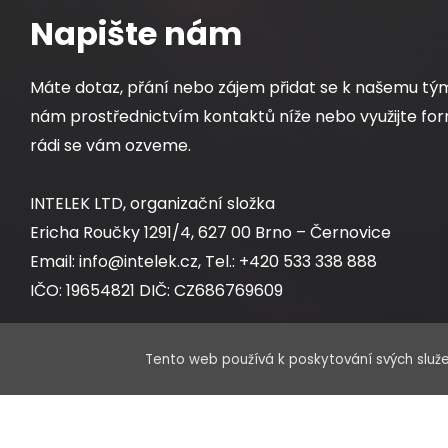
Napište nám
Máte dotaz, přání nebo zájem přidat se k našemu tý
nám prostřednictvím kontaktů níže nebo využijte for
rádi se vám ozveme.
INTELEK LTD, organizační složka
Ericha Roučky 1291/4, 627 00 Brno – Černovice
Email: info@intelek.cz, Tel.: +420 533 338 888
IČO: 19654821 DIČ: CZ686769609
Tento web používá k poskytování svých služe
Obchodní oddělení:
Po – Pá 8:00 – 17:00 hod.
Sklad: