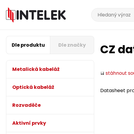
Dle produktu
Dle značky
CZ da
Metalická kabeláž
stáhnout s
Optická kabeláž
Datasheet pro
Rozvaděče
Aktivní prvky