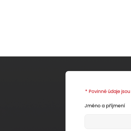
* Povinné údaje jso
Jméno a příjmení