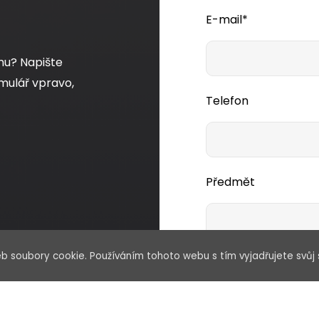
E-mail*
mu? Napište
mulář vpravo,
Telefon
Předmět
b soubory cookie. Používáním tohoto webu s tím vyjadřujete svůj 
Vaše zpráva*