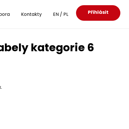
Přihlásit
pora
Kontakty
EN
/
PL
abely kategorie 6
.