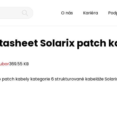
O nás
Kariéra
Pod
tasheet Solarix patch k
oubor
369.55 KB
 patch kabely kategorie 6 strukturované kabeláže Solarix