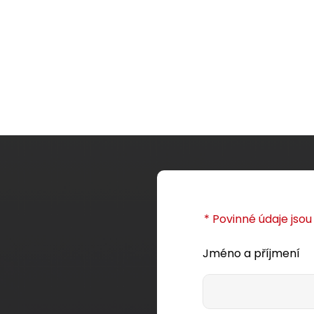
* Povinné údaje jso
Jméno a příjmení