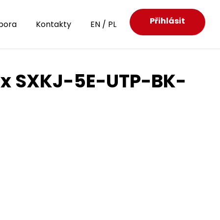
Přihlásit
pora
Kontakty
EN
/
PL
rix SXKJ-5E-UTP-BK-