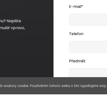
E-mail*
mu? Napište
mulář vpravo,
Telefon
Předmět
b soubory cookie. Používáním tohoto webu s tím vyjadřujete svůj 
Vaše zpráva*