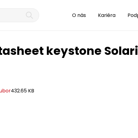
O nás
Kariéra
Pod
tasheet keystone Sola
oubor
432.65 KB