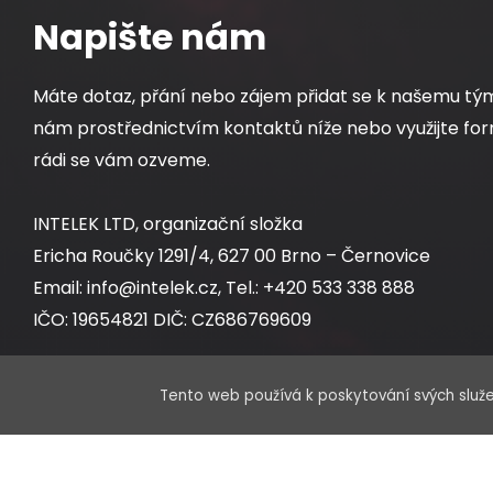
Napište nám
Máte dotaz, přání nebo zájem přidat se k našemu tý
nám prostřednictvím kontaktů níže nebo využijte for
rádi se vám ozveme.
INTELEK LTD, organizační složka
Ericha Roučky 1291/4, 627 00 Brno – Černovice
Email: info@intelek.cz, Tel.: +420 533 338 888
IČO: 19654821 DIČ: CZ686769609
Tento web používá k poskytování svých služe
Obchodní oddělení:
Po – Pá 8:00 – 17:00 hod.
Sklad: