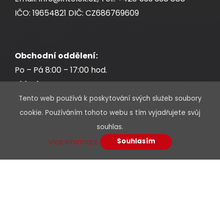
IČO: 19654821 DIČ: CZ686769609
Obchodní oddělení:
Po – Pá 8:00 – 17:00 hod.
Sklad:
Po – Pá 7:30 – 17:00 hod.
Tento web používá k poskytování svých služeb soubory
cookie. Používáním tohoto webu s tím vyjadřujete svůj
souhlas.
Souhlasím
Více informací.
* Povinné údaje jsou označeny hvězdičkou
Jméno a příjmení