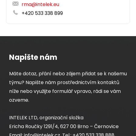
rma@intelek.eu
+420 533 338 899
Napište nám
Máte dotaz, přání nebo zájem přidat se k našemu
týmu? Napište nám prostřednictvím kontaktů
níže nebo využijte formulář vpravo, rádi se vám
ozveme.
INTELEK LTD, organizační složka
Ericha Roučky 1291/4, 627 00 Brno – Černovice
Email: info@intelek.cz, Tel.: +420 533 338 888