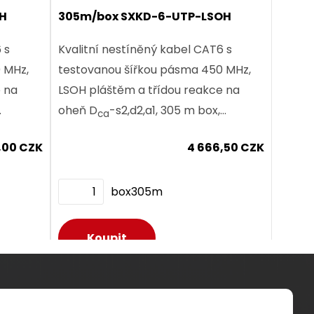
OH
305m/box SXKD-6-UTP-LSOH
 s
Kvalitní nestíněný kabel CAT6 s
 MHz,
testovanou šířkou pásma 450 MHz,
LSOH pláštěm a třídou reakce na
oheň D
-s2,d2,a1, 305 m box,
ca
Component Level certifikace.
,00 CZK
4 666,50 CZK
box305m
Dodání:
ihned