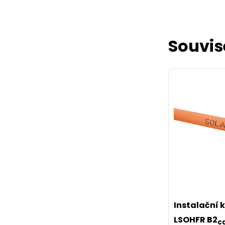
Souvis
Instalační 
LSOHFR B2
c