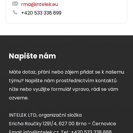
rma@intelek.eu
+420 533 338 899
Napište nám
Máte dotaz, přání nebo zájem přidat se k našemu
týmu? Napište nám prostřednictvím kontaktů
níže nebo využijte formulář vpravo, rádi se vám
ozveme.
INTELEK LTD, organizační složka
Ericha Roučky 1291/4, 627 00 Brno – Černovice
Email: info@intelek.cz, Tel.: +420 533 338 888