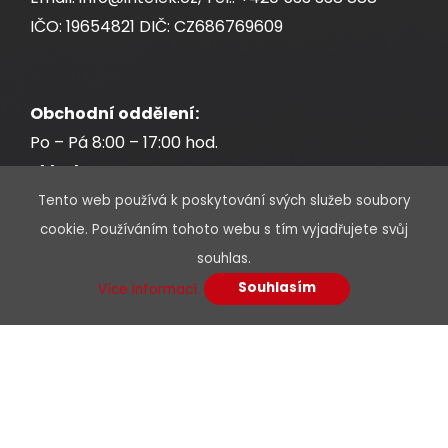
IČO: 19654821 DIČ: CZ686769609
Obchodní oddělení:
Po – Pá 8:00 – 17:00 hod.
Sklad:
Po – Pá 7:30 – 17:00 hod.
Tento web používá k poskytování svých služeb soubory
cookie. Používáním tohoto webu s tím vyjadřujete svůj
souhlas.
Souhlasím
Více informací.
* Povinné údaje jsou označeny hvězdičkou
Jméno a příjmení