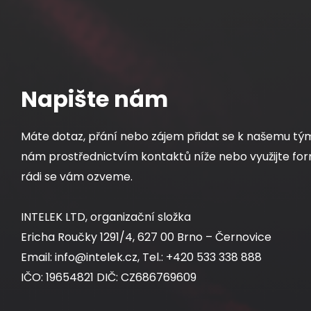
Napište nám
Máte dotaz, přání nebo zájem přidat se k našemu tý
nám prostřednictvím kontaktů níže nebo využijte for
rádi se vám ozveme.
INTELEK LTD, organizační složka
Ericha Roučky 1291/4, 627 00 Brno – Černovice
Email: info@intelek.cz, Tel.: +420 533 338 888
IČO: 19654821 DIČ: CZ686769609