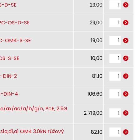
S-D-SE
29,00
APC-OS-D-SE
29,00
PC-OM4-S-SE
19,00
-OS-S-SE
10,00
C-DIN-2
81,10
C-DIN-4
106,60
 be/ax/ac/a/b/g/n, PoE, 2.5G
2 719,00
s1a,d1,a1 OM4 3.0kN růžový
82,10