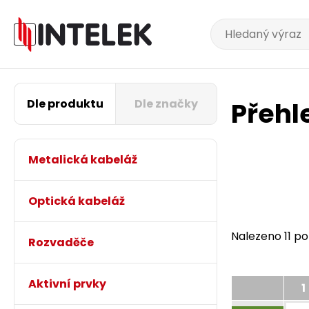
Dle produktu
Dle značky
Přehl
Metalická kabeláž
Optická kabeláž
Nalezeno 11 po
Rozvaděče
Aktivní prvky
1