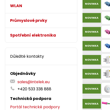
NOVINKA
WLAN
NOVINKA
Průmyslové prvky
NOVINKA
Spotřební elektronika
NOVINKA
Důležité kontakty
NOVINKA
Objednávky
NOVINKA
sales@intelek.eu
+420 533 338 888
NOVINKA
Technická podpora
NOVINKA
Portál technické podpory