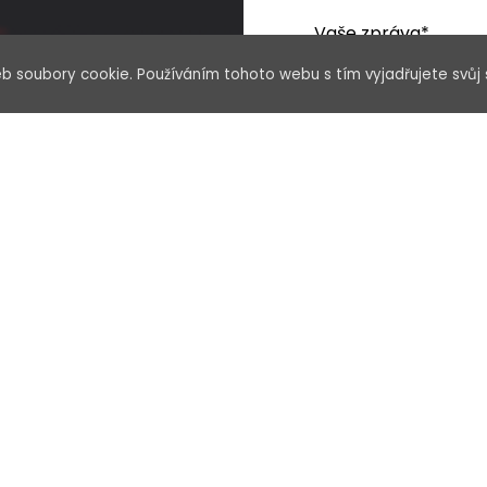
Vaše zpráva*
b soubory cookie. Používáním tohoto webu s tím vyjadřujete svůj 
Souhlasím se zp