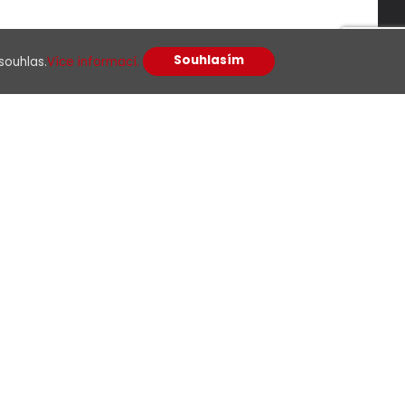
Souhlasím
souhlas.
Více informací.
racováním osobních údajů