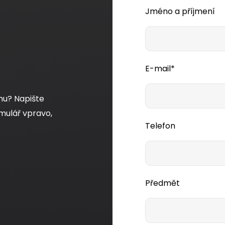
Jméno a příjmení
E-mail*
mu? Napište
mulář vpravo,
Telefon
Předmět