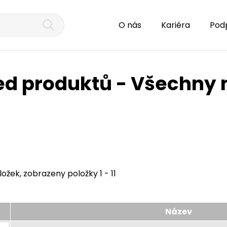
O nás
Kariéra
Pod
ed produktů - Všechny 
ložek, zobrazeny položky 1 - 11
Název