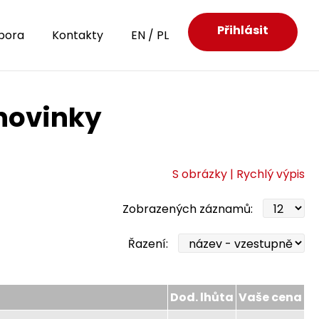
Přihlásit
pora
Kontakty
EN
/
PL
novinky
S obrázky
| Rychlý výpis
Zobrazených záznamů:
Řazení:
Dod. lhůta
Vaše cena