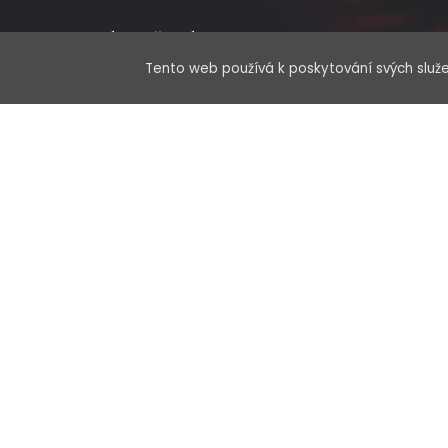
Obchodní oddělení:
Po – Pá 8:00 – 17:00 hod.
Tento web používá k poskytování svých služe
Sklad:
Po – Pá 7:30 – 17:00 hod.