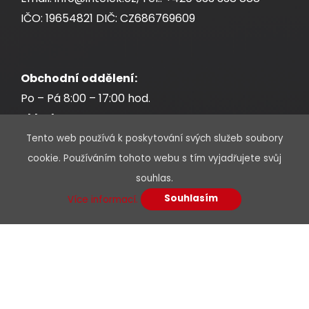
IČO: 19654821 DIČ: CZ686769609
Obchodní oddělení:
Po – Pá 8:00 – 17:00 hod.
Sklad:
Po – Pá 7:30 – 17:00 hod.
Tento web používá k poskytování svých služeb soubory
cookie. Používáním tohoto webu s tím vyjadřujete svůj
souhlas.
Souhlasím
Více informací.
* Povinné údaje jsou označeny hvězdičkou
Jméno a příjmení