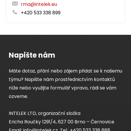
rma@intelek.eu
+420 533 338 899
Napište nám
Máte dotaz, přání nebo zájem přidat se k našemu
týmu? Napište nám prostřednictvím kontaktů
níže nebo využijte formulář vpravo, rádi se vám
ozveme.
INTELEK LTD, organizační složka
Ericha Roučky 1291/4, 627 00 Brno – Černovice
Email: info@intelek.cz, Tel.: +420 533 338 888