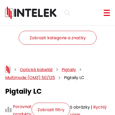
Zobrazit kategorie a značky
Optická kabeláž
Pigtaily
Multimode (OM3) 50/125
Pigtaily LC
Pigtaily LC
Porovnat
S obrázky |
Rychlý
Zobrazit filtry
produkty
výpis