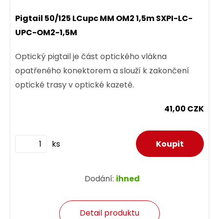
Pigtail 50/125 LCupc MM OM2 1,5m SXPI-LC-
UPC-OM2-1,5M
Optický pigtail je část optického vlákna
opatřeného konektorem a slouží k zakončení
optické trasy v optické kazetě.
41,00 CZK
ks
Dodání:
ihned
Detail produktu