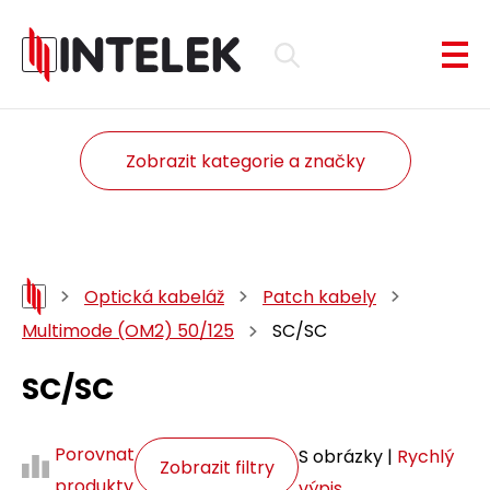
Zobrazit kategorie a značky
Optická kabeláž
Patch kabely
Multimode (OM2) 50/125
SC/SC
SC/SC
Porovnat
S obrázky |
Rychlý
Zobrazit filtry
produkty
výpis