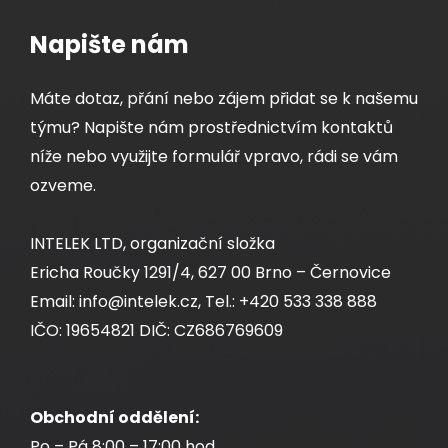
Napište nám
Máte dotaz, přání nebo zájem přidat se k našemu
týmu? Napište nám prostřednictvím kontaktů
níže nebo využijte formulář vpravo, rádi se vám
ozveme.
INTELEK LTD, organizační složka
Ericha Roučky 1291/4, 627 00 Brno – Černovice
Email: info@intelek.cz, Tel.: +420 533 338 888
IČO: 19654821 DIČ: CZ686769609
Obchodní oddělení:
Po – Pá 8:00 – 17:00 hod.