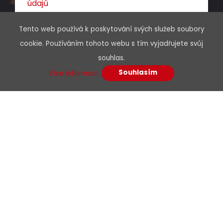
údajů
Tento web používá k poskytování svých služeb soubory
cookie. Používáním tohoto webu s tím vyjadřujete svůj
souhlas.
Souhlasím
Více informací.
Menu
O nás
Kariéra
Podpora