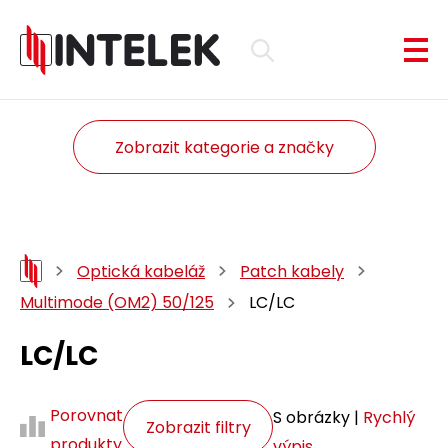
Zobrazit kategorie a značky
Optická kabeláž
Patch kabely
Multimode (OM2) 50/125
LC/LC
LC/LC
Porovnat
S obrázky |
Rychlý
Zobrazit filtry
produkty
výpis