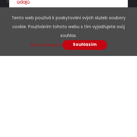
údajů
Tento web používá k poskytování svých služeb soubory
cookie. Používáním tohoto webu s tím vyjadřujete svůj
souhlas.
Souhlasím
Více informací.
Menu
O nás
Kariéra
Podpora