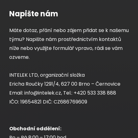
Napište nám
Máte dotaz, přání nebo zájem přidat se k našemu
týmu? Napište nám prostřednictvím kontaktů
níže nebo využijte formulář vpravo, rádi se vám
ozveme.
INTELEK LTD, organizační složka
Ericha Roučky 1291/4, 627 00 Brno – Černovice
Email: info@intelek.cz, Tel.: +420 533 338 888
IČO: 19654821 DIČ: CZ686769609
Obchodní oddělení:
Po – Pá 8:00 – 17:00 hod.