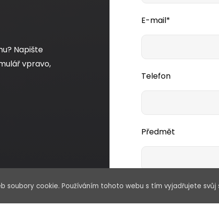
E-mail*
mu? Napište
mulář vpravo,
Telefon
Předmět
b soubory cookie. Používáním tohoto webu s tím vyjadřujete svůj 
Vaše zpráva*