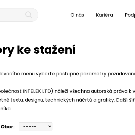
O nás
Kariéra
Pod
ry ke stažení
lovacího menu vyberte postupně parametry požadované
společnost INTELEK LTD) náleží všechna autorská práva k 
etně textu, designu, technických náčrtů a grafiky. Další 
níka.
Obor: