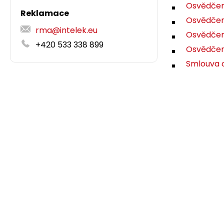
Osvědčen
Reklamace
Osvědčení
rma@intelek.eu
Osvědčen
+420 533 338 899
Osvědče
Smlouva 