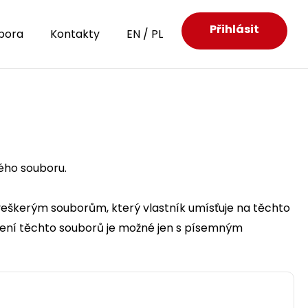
Přihlásit
pora
Kontakty
EN
/
PL
ho souboru.
veškerým souborům, který vlastník umísťuje na těchto
šíření těchto souborů je možné jen s písemným