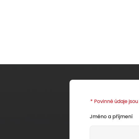
* Povinné údaje jso
Jméno a příjmení