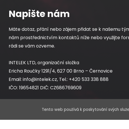
Napište nám
Máte dotaz, přání nebo zájem přidat se k našemu tý
nám prostřednictvím kontaktů níže nebo využijte for
rádi se vám ozveme.
INTELEK LTD, organizační složka
Ericha Roučky 1291/4, 627 00 Brno – Černovice
Email: info@intelek.cz, Tel.: +420 533 338 888
IČO: 19654821 DIČ: CZ686769609
Tento web používá k poskytování svých služe
Obchodní oddělení:
Po – Pá 8:00 – 17:00 hod.