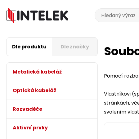
Dle produktu
Dle značky
Soubo
Metalická kabeláž
Pomocí rozba
Optická kabeláž
Vlastníkovi (
stránkách
, vč
Rozvaděče
svolením vlast
Aktivní prvky