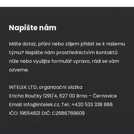
Napište nám
Máte dotaz, přání nebo zájem přidat se k našemu
týmu? Napište nám prostřednictvím kontaktů
níže nebo využijte formulář vpravo, rádi se vám
ozveme.
INTELEK LTD, organizační složka
Ericha Roučky 1291/4, 627 00 Brno – Černovice
Email: info@intelek.cz, Tel.: +420 533 338 888
IČO: 19654821 DIČ: CZ686769609