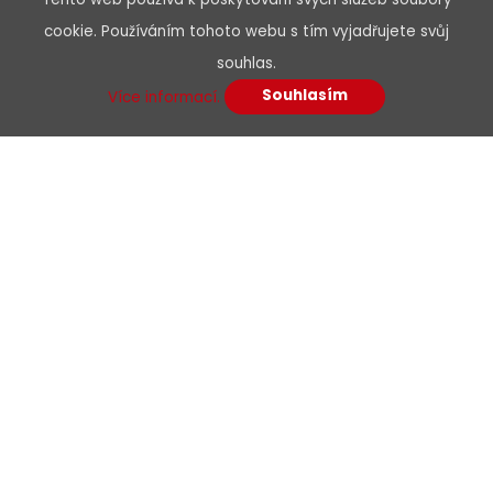
cookie. Používáním tohoto webu s tím vyjadřujete svůj
Telefon
souhlas.
Souhlasím
Více informací.
Předmět
Vaše zpráva*