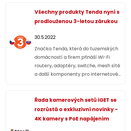
Všechny produkty Tenda nyní s
prodlouženou 3-letou zárukou
30.5.2022
Značka Tenda, která do tuzemských
domácností a firem přináší Wi-Fi
routery, adaptéry, switche, mesh sítě
a další komponenty pro internetové
pokrytí,
zavádí pro své zákazníky
od 1.6.2022 benefit v podobě
prodloužené tříleté záruky.
Řada kamerových setů iGET se
rozrůstá o exkluzivní novinky -
4K kamery s PoE napájením