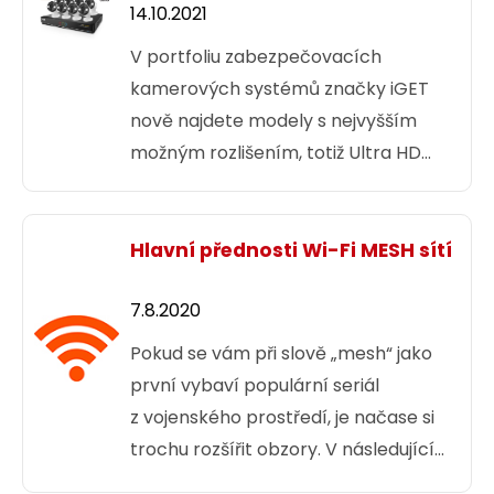
14.10.2021
V portfoliu zabezpečovacích
kamerových systémů značky iGET
nově najdete modely s nejvyšším
možným rozlišením, totiž Ultra HD
neboli 4K.
Hlavní přednosti Wi-Fi MESH sítí
7.8.2020
Pokud se vám při slově „mesh“ jako
první vybaví populární seriál
z vojenského prostředí, je načase si
trochu rozšířit obzory. V následujícím
článku vám vysvětlíme, proč je dobré