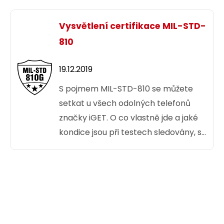
znát i pojem „MESH síť“.
Vysvětlení certifikace MIL-STD-
810
19.12.2019
S pojmem MIL-STD-810 se můžete
setkat u všech odolných telefonů
značky iGET. O co vlastně jde a jaké
kondice jsou při testech sledovány, se
dozvíte v následujícím článku.