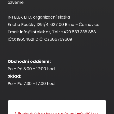
ozveme.
INTELEK LTD, organizační složka
Ericha Roučky 1291/4, 627 00 Brno – Černovice
Email: info@intelek.cz, Tel.: +420 533 338 888
IČO: 19654821 DIČ: CZ686769609
Obchodní oddělení:
Po – Pá 8:00 – 17:00 hod.
Sklad:
Po – Pá 7:30 – 17:00 hod.
* Povinné údaje jsou označeny hvězdičkou