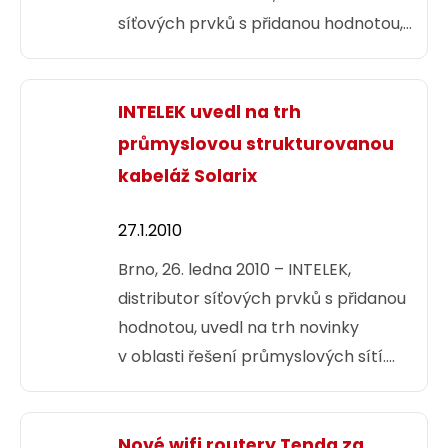
síťových prvků s přidanou hodnotou,
na trh spoje FlexPort80 a FlexPortE
od společnosti BridgeWave. Jsou
určeny nejen telekomunikačním
INTELEK uvedl na trh
operátorům a poskytovatelům
průmyslovou strukturovanou
telekomunikačních služeb, ale
kabeláž Solarix
i podnikům, státní správě či armádě.
27.1.2010
Brno, 26. ledna 2010 – INTELEK,
distributor síťových prvků s přidanou
hodnotou, uvedl na trh novinky
v oblasti řešení průmyslových sítí.
Jedná se o průmyslovou
strukturovanou metalickou kabeláž
značky Solarix kategorie 5E a 6
Nové wifi routery Tenda za