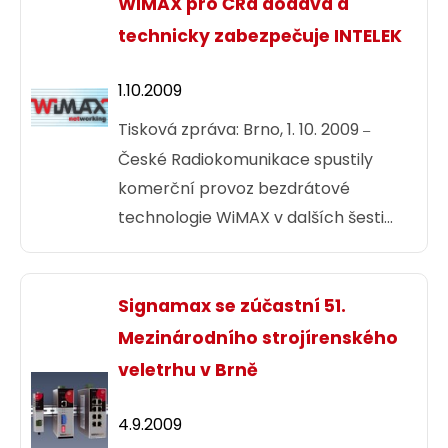
www.tenda.cz najdou všechny
WiMAX pro ČRa dodává a
důležité informace, jako jsou
technicky zabezpečuje INTELEK
informace o produktech, ovladače,
novinky či přehled autorizovaných
1.10.2009
prodejců v ČR.
Tisková zpráva: Brno, 1. 10. 2009
–
České Radiokomunikace spustily
komerční provoz bezdrátové
technologie WiMAX v dalších šesti
lokalitách. Vysokorychlostní připojení
k internetu je nyní nově dostupné
také ve Zlíně, Ústí nad Labem,
Signamax se zúčastní 51.
Karlových Varech a Uherském
Mezinárodního strojírenského
Hradišti. Současně došlo k rozšíření
veletrhu v Brně
pokrytí v Brně a Liberci. Technologii
WiMAX společnosti Alvarion, kterou si
4.9.2009