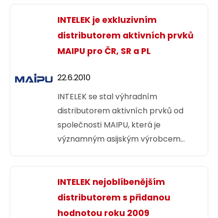
INTELEK je exkluzivním
distributorem aktivních prvků
MAIPU pro ČR, SR a PL
22.6.2010
INTELEK se stal výhradním
distributorem aktivních prvků od
společnosti MAIPU, která je
významným asijským výrobcem
enterprise a telco řešení. V portfoliu
produktů jsou kompletní řady L2 i L3
switchů, METRO switche pro ISP
INTELEK nejoblíbenějším
a Telco sítě i řešení určené pro Triple
distributorem s přidanou
play sítě. Dále obsahuje kompletní
hodnotou roku 2009