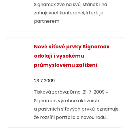
České Radiokomunikace vybraly,
Signamax zve na svůj stánek i na
dodává distributor pro ČR –
zahajovací konferenci, které je
společnost INTELEK.
partnerem
Nové síťové prvky Signamax
odolají i vysokému
průmyslovému zatížení
23.7.2009
Tisková zpráva: Brno, 21. 7. 2009
–
Signamax, výrobce aktivních
a pasivních síťových prvků, oznamuje,
že rozšířil portfolio o novou řadu
síťových produktů, které jsou určeny