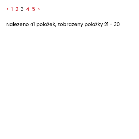
zejména k průmyslovému použití
<
1
2
3
4
5
>
v náročných prostředích.
Průmyslovým IT sítím zaručují nově
Nalezeno 41 položek, zobrazeny položky 21 - 30
vyvinuté prvky spolehlivost, stabilitu
a odolnost.