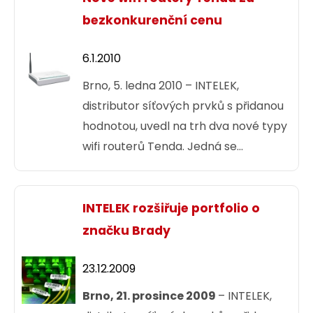
s příslušenstvím. Za velmi výhodnou
bezkonkurenční cenu
cenu tak nabízí Solarix kabeláž
vynikající kvality.
6.1.2010
Brno, 5. ledna 2010 – INTELEK,
distributor síťových prvků s přidanou
hodnotou, uvedl na trh dva nové typy
wifi routerů Tenda. Jedná se
o produkty Tenda W311R+
a Tenda W268R.
INTELEK rozšiřuje portfolio o
značku Brady
23.12.2009
Brno, 21. prosince 2009
– INTELEK,