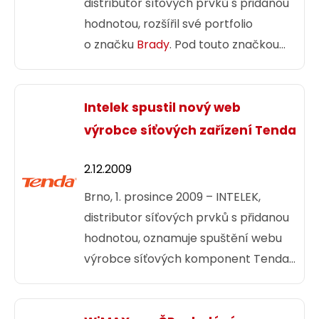
distributor síťových prvků s přidanou
hodnotou, rozšířil své portfolio
o značku
Brady
. Pod touto značkou
bude INTELEK nabízet
termotransferové tiskárny, štítky
a praporky určené pro profesionální
Intelek spustil nový web
označování kabelů a patch panelů.
výrobce síťových zařízení Tenda
2.12.2009
Brno, 1. prosince 2009 – INTELEK,
distributor síťových prvků s přidanou
hodnotou, oznamuje spuštění webu
výrobce síťových komponent Tenda
určených pro domácnosti a menší
firmy. Uživatelé tak na adrese