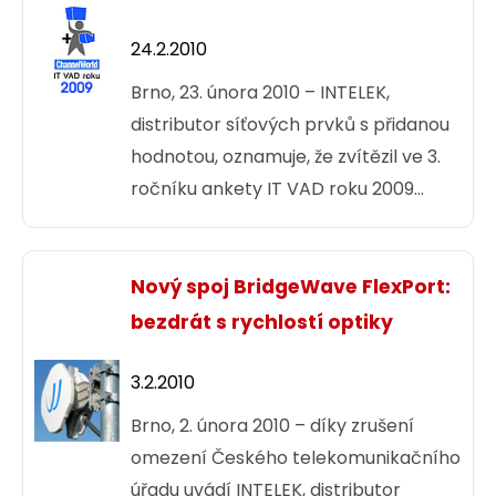
nabídku routerů zahrnující koncové
prvky pro SMB až robustní řešení pro
24.2.2010
Core části ve velkých sítích. Portfolio
Brno, 23. února 2010 – INTELEK,
MAIPU produktů pokrývá potřeby
distributor síťových prvků s přidanou
celých sítí od přístupu, přes agregaci
hodnotou, oznamuje, že zvítězil ve 3.
až po Core nasazení v IP i TDMoIP
ročníku ankety IT VAD roku 2009
sítích.
(Value Added Distributor v oblasti IT).
Je tedy nejoblíbenějším a zákazníky
nejoceňovanějším distributorem
Nový spoj BridgeWave FlexPort:
s přidanou hodnotou v České
bezdrát s rychlostí optiky
republice.
3.2.2010
Brno, 2. února 2010 – díky zrušení
omezení Českého telekomunikačního
úřadu uvádí INTELEK, distributor