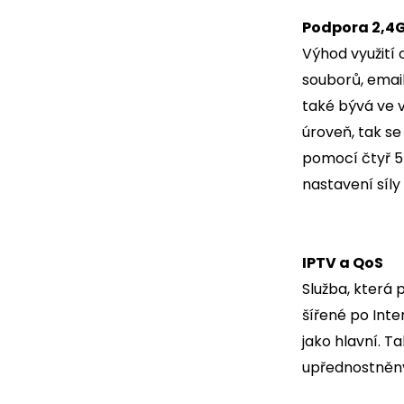
Podpora 2,4
Výhod využití 
souborů, email
také bývá ve 
úroveň, tak se
pomocí čtyř 5
nastavení síly
IPTV a QoS
Služba, která 
šířené po Int
jako hlavní. T
upřednostněny 