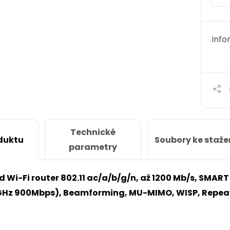
Info
Technické
Soubory ke staže
duktu
parametry
Wi-Fi router 802.11 ac/a/b/g/n, až 1200 Mb/s, SMART 
Hz 900Mbps), Beamforming, MU-MIMO, WISP, Repeat