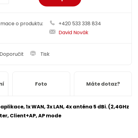
rmace o produktu:
+420 533 338 834
David Novák
Doporučit
Tisk
ní
Foto
Máte dotaz?
aplikace, 1x WAN, 3x LAN, 4x anténa 5 dBi. (2,4GHz
er, Client+AP, AP mode