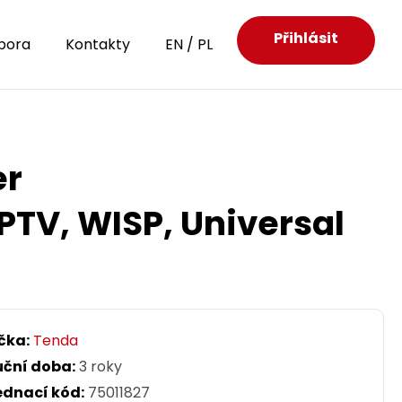
Přihlásit
pora
Kontakty
EN
/
PL
er
PTV, WISP, Universal
čka:
Tenda
uční doba:
3 roky
ednací kód:
75011827