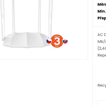
Měr
Min
Přep
AC D
Mb/s
(2,4
Rep
Recy