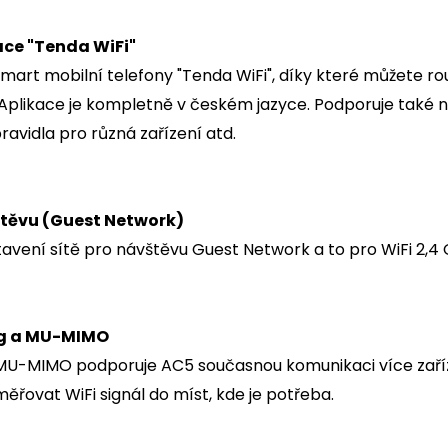
ce "Tenda WiFi"
mart mobilní telefony "Tenda WiFi", díky které můžete rou
Aplikace je kompletně v českém jazyce. Podporuje také nast
ravidla pro různá zařízení atd.
štěvu (Guest Network)
avení sítě pro návštěvu Guest Network a to pro WiFi 2,4 
g a MU-MIMO
 MU-MIMO podporuje AC5 současnou komunikaci více zaříz
měřovat WiFi signál do míst, kde je potřeba.