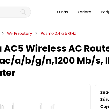
O nás
Kariéra
Pod
Wi-Fi routery
Pásmo 2,4 a 5 GHz
 AC5 Wireless AC Rout
1ac/a/b/g/n,1200 Mb/s, I
ter
Zna
Zár
Obj