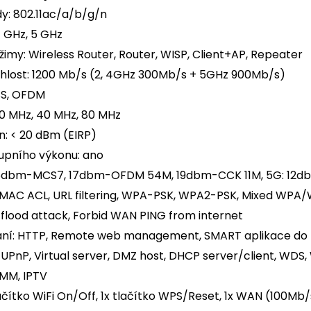
dy: 802.11ac/a/b/g/n
4 GHz, 5 GHz
imy: Wireless Router, Router, WISP, Client+AP, Repeater
hlost: 1200 Mb/s (2, 4GHz 300Mb/s + 5GHz 900Mb/s)
SS, OFDM
20 MHz, 40 MHz, 80 MHz
n: < 20 dBm (EIRP)
upního výkonu: ano
 16dbm-MCS7, 17dbm-OFDM 54M, 19dbm-CCK 11M, 5G: 1
MAC ACL, URL filtering, WPA-PSK, WPA2-PSK, Mixed WPA/W
 flood attack, Forbid WAN PING from internet
ání: HTTP, Remote web management, SMART aplikace do 
 UPnP, Virtual server, DMZ host, DHCP server/client, WDS
WMM, IPTV
lačítko WiFi On/Off, 1x tlačítko WPS/Reset, 1x WAN (100Mb