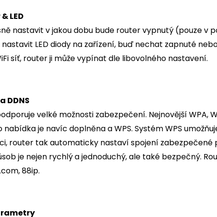
 & LED
ně nastavit v jakou dobu bude router vypnutý (pouze v 
 nastavit LED diody na zařízení, buď nechat zapnuté neb
Fi síť, router ji může vypínat dle libovolného nastavení.
 a DDNS
podporuje velké možnosti zabezpečení. Nejnovější WPA, 
o nabídka je navíc doplněna a WPS. Systém WPS umožňuje p
nici, router tak automaticky nastaví spojení zabezpečen
působ je nejen rychlý a jednoduchý, ale také bezpečný. R
.com, 88ip.
arametry