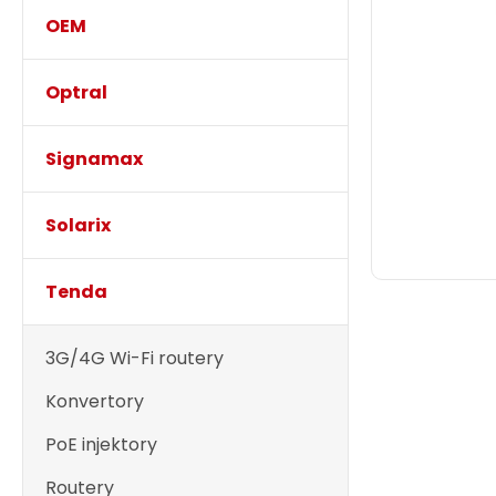
OEM
Optral
Signamax
Solarix
Tenda
3G/4G Wi-Fi routery
Konvertory
PoE injektory
Routery