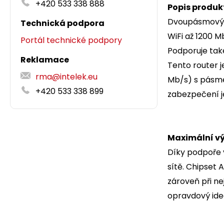
+420 533 338 888
Popis produk
Dvoupásmový b
Technická podpora
WiFi až 1200 
Portál technické podpory
Podporuje tak
Reklamace
Tento router 
rma@intelek.eu
Mb/s) s pásme
+420 533 338 899
zabezpečení je
Maximální vý
Díky podpoře 
sítě. Chipset 
zároveň při ne
opravdový ideá