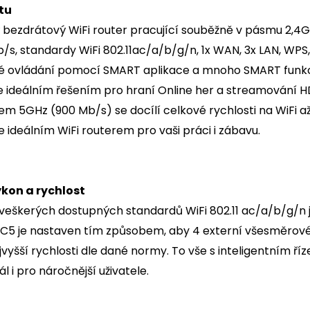
tu
ezdrátový WiFi router pracující souběžně v pásmu 2,4G
Mb/s, standardy WiFi 802.11ac/a/b/g/n, 1x WAN, 3x LAN, W
é ovládání pomocí SMART aplikace a mnoho SMART funkc
je ideálním řešením pro hraní Online her a streamování H
m 5GHz (900 Mb/s) se docílí celkové rychlosti na WiFi a
 ideálním WiFi routerem pro vaši práci i zábavu.
kon a rychlost
veškerých dostupných standardů WiFi 802.11 ac/a/b/g/n j
AC5 je nastaven tím způsobem, aby 4 externí všesměrové a
jvyšší rychlosti dle dané normy. To vše s inteligentním říz
l i pro náročnější uživatele.