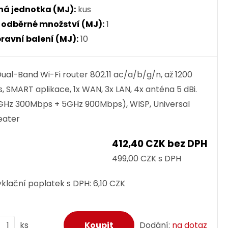
ná jednotka (MJ):
kus
. odběrné množství (MJ):
1
ravní balení (MJ):
10
ual-Band Wi-Fi router 802.11 ac/a/b/g/n, až 1200
, SMART aplikace, 1x WAN, 3x LAN, 4x anténa 5 dBi.
GHz 300Mbps + 5GHz 900Mbps), WISP, Universal
eater
412,40 CZK bez DPH
499,00 CZK s DPH
klační poplatek s DPH:
6,10 CZK
ks
Dodání:
na dotaz