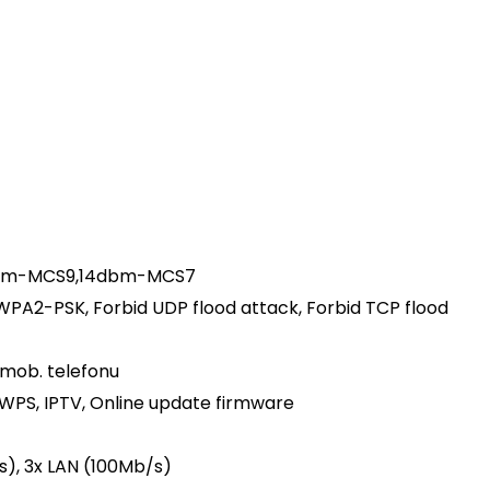
2dbm-MCS9,14dbm-MCS7
PA2-PSK, Forbid UDP flood attack, Forbid TCP flood
mob. telefonu
, WPS, IPTV, Online update firmware
/s), 3x LAN (100Mb/s)