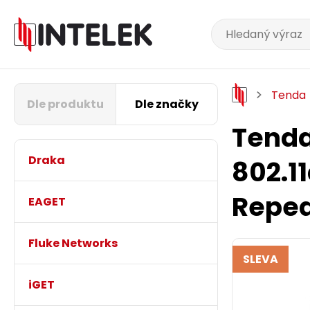
Tenda
Dle produktu
Dle značky
Tenda
Draka
802.1
Repea
EAGET
Fluke Networks
SLEVA
iGET