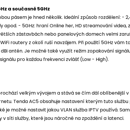
GHz a současně 5GHz
obou pásem je hned několik. Ideální způsob rozdělení: - 
y apod. - 5GHz: hraní Online her, HD streamování videa, 
větších zástavbách nebo panelových domech velmi zaruše
 WiFi routery z okolí ruší navzájem. Při použití 5GHz vám t
 dBi antén. Je možné také využít režim zopakování signál
 signálu pro každou frekvenci zvlášť (Low - High).
prochází velkým vývojem a stává se čím dál oblíbenější v Č
ernetu. Tenda AC5 obsahuje nastavení kterým tuto službu 
aké je možné nastavit jakou VLAN služba IPTV používá. Sam
v síti služby, které jsou náročné na zpoždění a latenci.