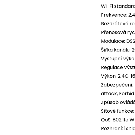
Wi-Fi standar
Frekvence: 2,
Bezdrátové rež
Přenosová ryc
Modulace: DS
Šířka kanálu: 
Výstupní výko
Regulace výst
Výkon: 2.4G:
Zabezpečení: 
attack, Forbid
Způsob ovlád
Síťové funkce:
QoS: 802.11e 
Rozhraní: 1x t