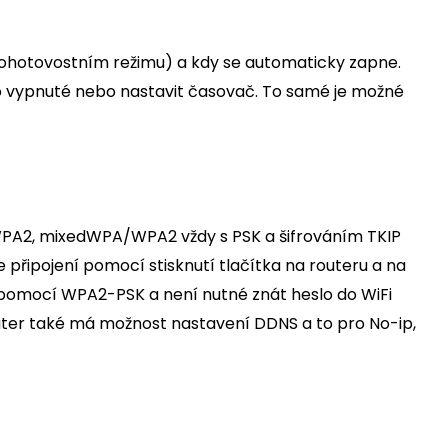
pohotovostním režimu) a kdy se automaticky zapne.
o vypnuté nebo nastavit časovač. To samé je možné
WPA2, mixedWPA/WPA2 vždy s PSK a šifrováním TKIP
řipojení pomocí stisknutí tlačítka na routeru a na
é pomocí WPA2-PSK a není nutné znát heslo do WiFi
outer také má možnost nastavení DDNS a to pro No-ip,