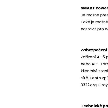
SMART Power
Je možné přes
Také je možné
nastavit pro Wi
Zabezpečení
Zařízení AC5 
nebo AES. Tat
klientské sta
sítě. Tento z
3322.org, Oray
Technické p