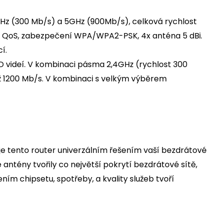
Hz (300 Mb/s) a 5GHz (900Mb/s), celková rychlost
PS, QoS, zabezpečení WPA/WPA2-PSK, 4x anténa 5 dBi.
í.
D videí. V kombinaci pásma 2,4GHz (rychlost 300
ž 1200 Mb/s. V kombinaci s velkým výběrem
e tento router univerzálním řešením vaší bezdrátové
ntény tvořily co největší pokrytí bezdrátové sítě,
ením chipsetu, spotřeby, a kvality služeb tvoří