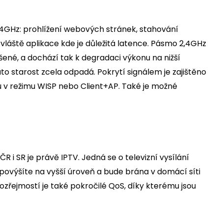
2,4GHz: prohlížení webových stránek, stahování
zvláště aplikace kde je důležitá latence. Pásmo 2,4GHz
né, a dochází tak k degradaci výkonu na nižší
ato starost zcela odpadá. Pokrytí signálem je zajištěno
u v režimu WISP nebo Client+AP. Také je možné
R i SR je právě IPTV. Jedná se o televizní vysílání
povýšíte na vyšší úroveň a bude brána v domácí síti
ozřejmostí je také pokročilé QoS, díky kterému jsou