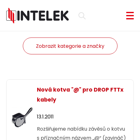
Zobrazit kategorie a značky
Nová kotva "@" pro DROP FTTx
kabely
13.1.2011
Rozšiřujeme nabídku závěsů o kotvu
s příznačným názvem „@“ (zavináč)