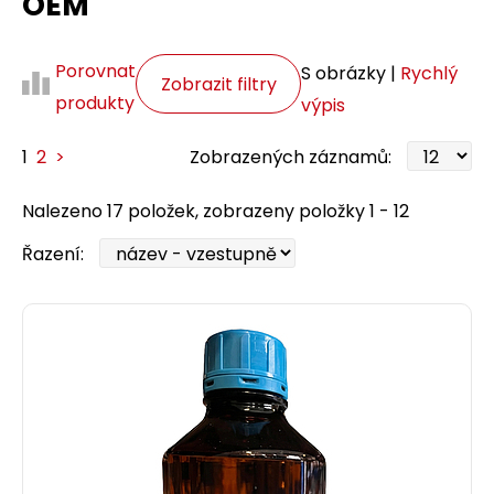
OEM
Porovnat
S obrázky |
Rychlý
Zobrazit filtry
produkty
výpis
1
2
>
Zobrazených záznamů:
Nalezeno 17 položek, zobrazeny položky 1 - 12
Řazení: