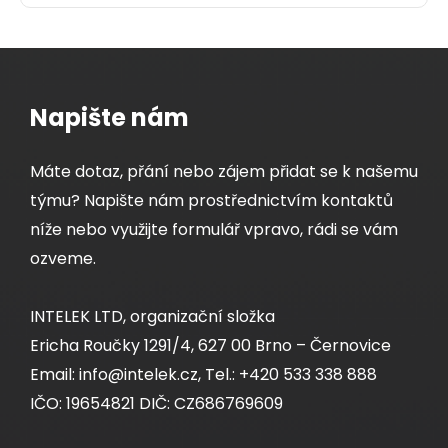
Napište nám
Máte dotaz, přání nebo zájem přidat se k našemu
týmu? Napište nám prostřednictvím kontaktů
níže nebo využijte formulář vpravo, rádi se vám
ozveme.
INTELEK LTD, organizační složka
Ericha Roučky 1291/4, 627 00 Brno – Černovice
Email: info@intelek.cz, Tel.: +420 533 338 888
IČO: 19654821 DIČ: CZ686769609