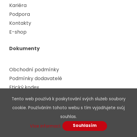
Kariéra
Podpora
Kontakty
E-shop
Dokumenty
Obchodní podmínky
Podmínky dodavatelé
Etický kodex
Certifikáty, osvědčení
Tento web používá k poskytování svých služeb soubory
Zpracování odpadu
cookie. Používáním tohoto webu s tím vyjadřujete svůj
Ochrana údajů
souhlas.
GDPR
Souhlasím
Více informací.