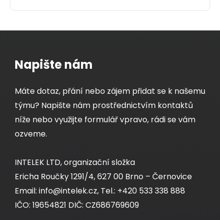
Napište nám
Máte dotaz, přání nebo zájem přidat se k našemu
týmu? Napište nám prostřednictvím kontaktů
níže nebo využijte formulář vpravo, rádi se vám
ozveme.
INTELEK LTD, organizační složka
Ericha Roučky 1291/4, 627 00 Brno – Černovice
Email: info@intelek.cz, Tel.: +420 533 338 888
IČO: 19654821 DIČ: CZ686769609