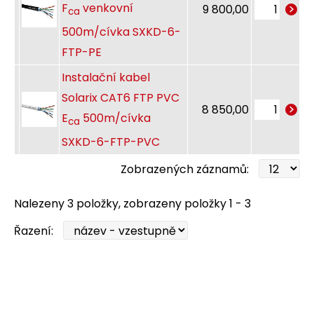
F
venkovní
9 800,00
ca
500m/cívka SXKD-6-
FTP-PE
Instalační kabel
Solarix CAT6 FTP PVC
8 850,00
E
500m/cívka
ca
SXKD-6-FTP-PVC
Zobrazených záznamů:
Nalezeny 3 položky, zobrazeny položky 1 - 3
Řazení: