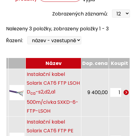
Zobrazených záznamů:
Nalezeny 3 položky, zobrazeny položky 1 - 3
Řazení:
Název
Dop. cena
Koupit
Instalační kabel
Solarix CAT6 FTP LSOH
D
-s2,d2,a1
9 400,00
ca
500m/cívka SXKD-6-
FTP-LSOH
Instalační kabel
Solarix CAT6 FTP PE