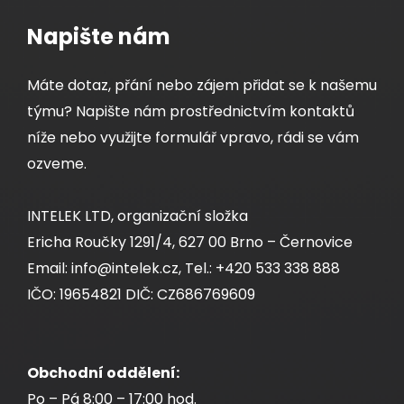
Napište nám
Máte dotaz, přání nebo zájem přidat se k našemu
týmu? Napište nám prostřednictvím kontaktů
níže nebo využijte formulář vpravo, rádi se vám
ozveme.
INTELEK LTD, organizační složka
Ericha Roučky 1291/4, 627 00 Brno – Černovice
Email: info@intelek.cz, Tel.: +420 533 338 888
IČO: 19654821 DIČ: CZ686769609
Obchodní oddělení:
Po – Pá 8:00 – 17:00 hod.