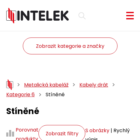
Zobrazit kategorie a značky
Metalická kabeláž
Kabely drát
Kategorie 6
Stíněné
Stíněné
Porovnat
S obrázky
| Rychlý
Zobrazit filtry
produkty
výpis