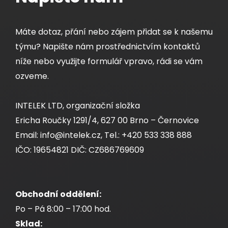
Máte dotaz, přání nebo zájem přidat se k našemu
týmu? Napište nám prostřednictvím kontaktů
níže nebo využijte formulář vpravo, rádi se vám
ozveme.
INTELEK LTD, organizační složka
Ericha Roučky 1291/4, 627 00 Brno – Černovice
Email: info@intelek.cz, Tel.: +420 533 338 888
IČO: 19654821 DIČ: CZ686769609
Obchodní oddělení:
Po – Pá 8:00 – 17:00 hod.
Sklad: