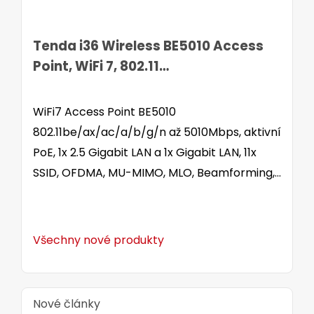
Tenda i36 Wireless BE5010 Access
Point, WiFi 7, 802.11
be/ax/ac/a/b/g/n, PoE, 2.5G LAN
WiFi7 Access Point BE5010
802.11be/ax/ac/a/b/g/n až 5010Mbps, aktivní
PoE, 1x 2.5 Gigabit LAN a 1x Gigabit LAN, 11x
SSID, OFDMA, MU-MIMO, MLO, Beamforming,
Fast roaming 802.11 k/v/r, WPA3-SAE, 5x
interní anténa, až 254 klientů, umístění na
stěnu i strop.
Všechny nové produkty
Nové články