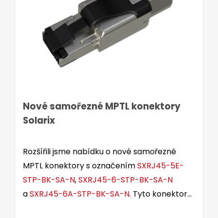
Nové samořezné MPTL konektory
Solarix
Rozšířili jsme nabídku o nové samořezné
MPTL konektory s označením
SXRJ45-5E-
STP-BK-SA-N
,
SXRJ45-6-STP-BK-SA-N
a
SXRJ45-6A-STP-BK-SA-N
. Tyto konektory
jsou určeny pro stíněné i nestíněné kabely