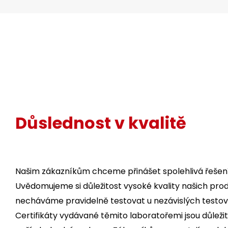
Důslednost v kvalitě
Našim zákazníkům chceme přinášet spolehlivá řešení
Uvědomujeme si důležitost vysoké kvality našich prod
necháváme pravidelně testovat u nezávislých testova
Certifikáty vydávané těmito laboratořemi jsou důleži