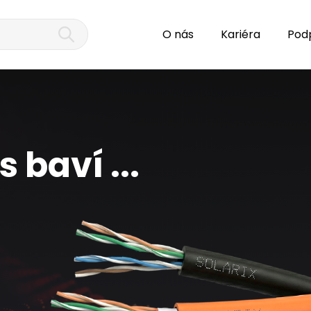
O nás
Kariéra
Pod
 baví ...