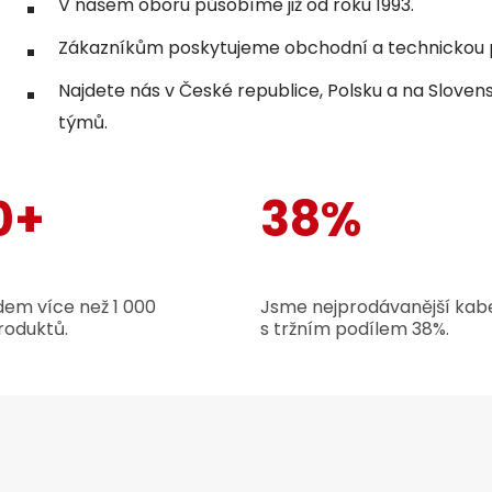
V našem oboru působíme již od roku 1993.
Zákazníkům poskytujeme obchodní a technickou p
Najdete nás v České republice, Polsku a na Sloven
týmů.
0+
38%
em více než 1 000
Jsme nejprodávanější kabe
roduktů.
s tržním podílem 38%.