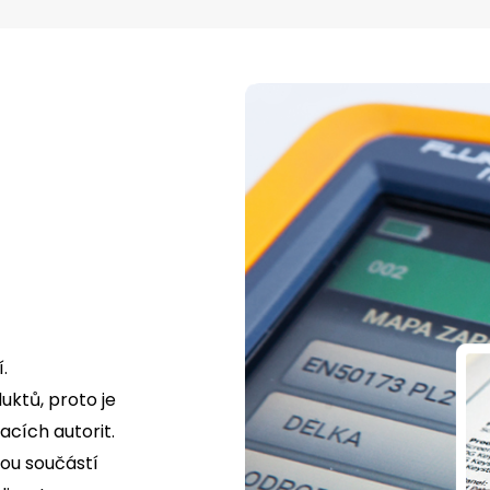
.
uktů, proto je
cích autorit.
tou součástí