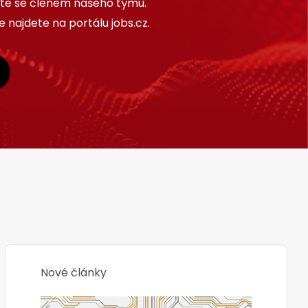
ňte se členem našeho týmu.
 najdete na portálu jobs.cz.
Nové články