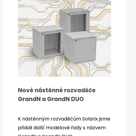
Nové nástěnné rozvaděče
GrandN a GrandN DUO
K nástěnným rozvaděčům Solarix jsme
přidali další modelové řady s názvem