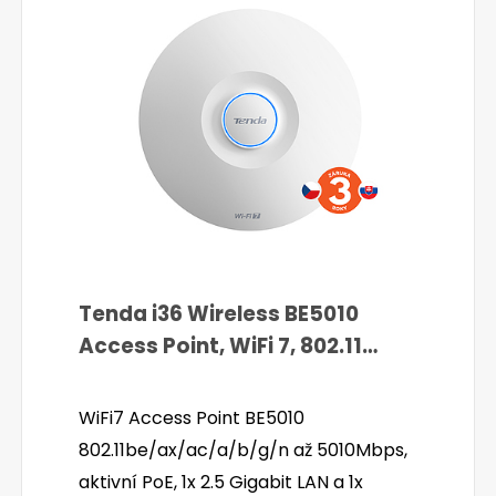
Tenda i36 Wireless BE5010
Access Point, WiFi 7, 802.11
be/ax/ac/a/b/g/n, PoE, 2.5G
LAN
WiFi7 Access Point BE5010
802.11be/ax/ac/a/b/g/n až 5010Mbps,
aktivní PoE, 1x 2.5 Gigabit LAN a 1x