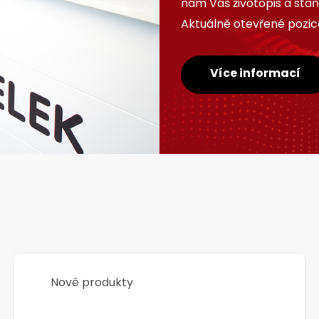
nám Váš životopis a sta
Aktuálně otevřené pozice
Více informací
Nové produkty