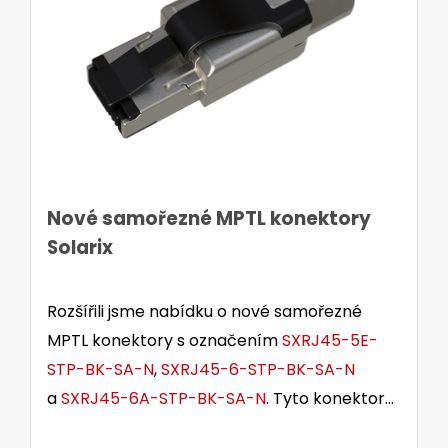
Nové samořezné MPTL konektory
Solarix
Rozšířili jsme nabídku o nové samořezné
MPTL konektory s označením
SXRJ45-5E-
STP-BK-SA-N
,
SXRJ45-6-STP-BK-SA-N
a
SXRJ45-6A-STP-BK-SA-N
. Tyto konektory
jsou určeny pro stíněné i nestíněné kabely