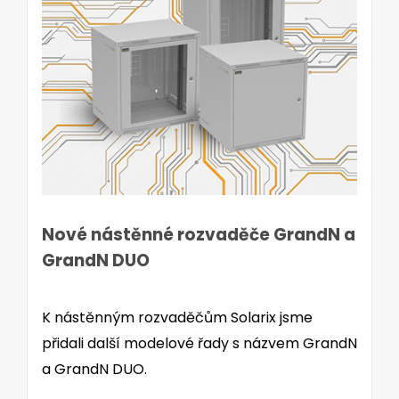
Nové nástěnné rozvaděče GrandN a
GrandN DUO
K nástěnným rozvaděčům Solarix jsme
přidali další modelové řady s názvem GrandN
a GrandN DUO.