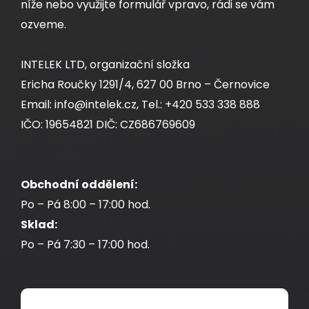
níže nebo využijte formulář vpravo, rádi se vám
ozveme.
INTELEK LTD, organizační složka
Ericha Roučky 1291/4, 627 00 Brno – Černovice
Email: info@intelek.cz, Tel.: +420 533 338 888
IČO: 19654821 DIČ: CZ686769609
Obchodní oddělení:
Po – Pá 8:00 – 17:00 hod.
Sklad:
Po – Pá 7:30 – 17:00 hod.