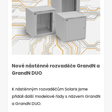
Nové nástěnné rozvaděče GrandN a
GrandN DUO
K nástěnným rozvaděčům Solarix jsme
přidali další modelové řady s názvem GrandN
a GrandN DUO.