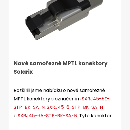
Nové samořezné MPTL konektory
Solarix
Rozšířili jsme nabídku o nové samořezné
MPTL konektory s označením
SXRJ45-5E-
STP-BK-SA-N
,
SXRJ45-6-STP-BK-SA-N
a
SXRJ45-6A-STP-BK-SA-N
. Tyto konektory
jsou určeny pro stíněné i nestíněné kabely