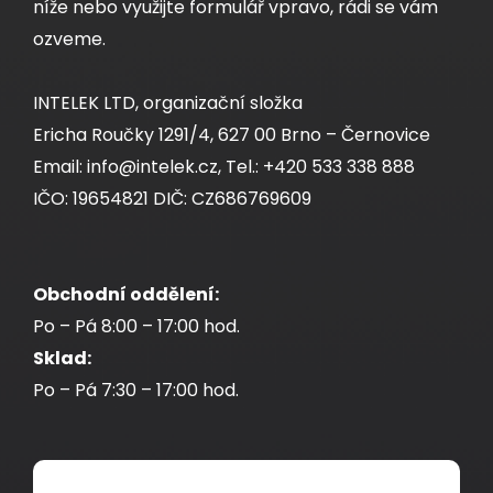
níže nebo využijte formulář vpravo, rádi se vám
ozveme.
INTELEK LTD, organizační složka
Ericha Roučky 1291/4, 627 00 Brno – Černovice
Email: info@intelek.cz, Tel.: +420 533 338 888
IČO: 19654821 DIČ: CZ686769609
Obchodní oddělení:
Po – Pá 8:00 – 17:00 hod.
Sklad:
Po – Pá 7:30 – 17:00 hod.