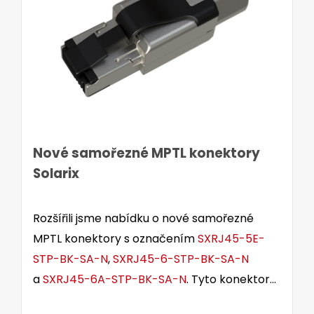
Nové samořezné MPTL konektory
Solarix
Rozšířili jsme nabídku o nové samořezné
MPTL konektory s označením
SXRJ45-5E-
STP-BK-SA-N
,
SXRJ45-6-STP-BK-SA-N
a
SXRJ45-6A-STP-BK-SA-N
. Tyto konektory
jsou určeny pro stíněné i nestíněné kabely