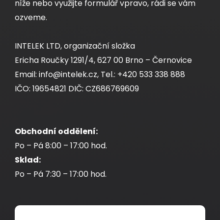
níže nebo využijte formulář vpravo, rádi se vám
ozveme.
INTELEK LTD, organizační složka
Ericha Roučky 1291/4, 627 00 Brno – Černovice
Email: info@intelek.cz, Tel.: +420 533 338 888
IČO: 19654821 DIČ: CZ686769609
Obchodní oddělení:
Po – Pá 8:00 – 17:00 hod.
Sklad:
Po – Pá 7:30 – 17:00 hod.