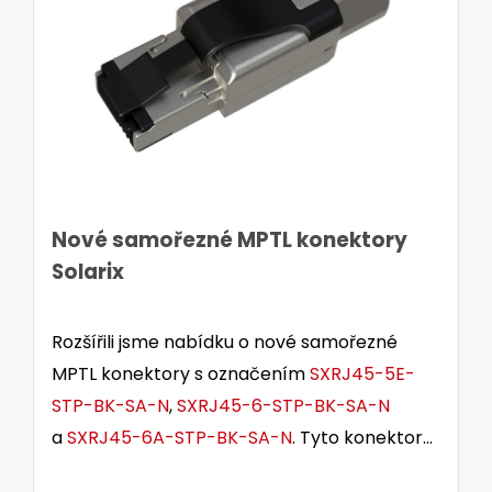
Nové samořezné MPTL konektory
Solarix
Rozšířili jsme nabídku o nové samořezné
MPTL konektory s označením
SXRJ45-5E-
STP-BK-SA-N
,
SXRJ45-6-STP-BK-SA-N
a
SXRJ45-6A-STP-BK-SA-N
. Tyto konektory
jsou určeny pro stíněné i nestíněné kabely