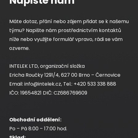
Napište nám
Máte dotaz, přání nebo zájem přidat se k našemu
týmu? Napište nám prostřednictvím kontaktů
níže nebo využijte formulář vpravo, rádi se vám
ozveme.
INTELEK LTD, organizační složka
Ericha Roučky 1291/4, 627 00 Brno – Černovice
Email: info@intelek.cz, Tel.: +420 533 338 888
IČO: 19654821 DIČ: CZ686769609
Obchodní oddělení:
Po – Pá 8:00 – 17:00 hod.
Sklad: