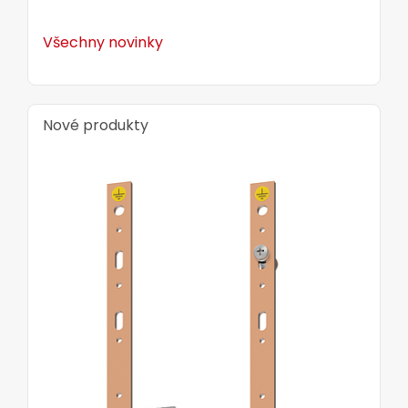
Solarix s vodičem typu drát i kabely
s vodičem typu licna.
Všechny novinky
Nové produkty