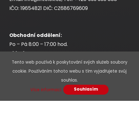
IČO: 19654821 DIČ: CZ686769609
Obchodní oddělení:
Po – Pá 8:00 – 17:00 hod.
Sklad:
Po – Pá 7:30 – 17:00 hod.
Tento web používá k poskytování svých služeb soubory
cookie. Používáním tohoto webu s tím vyjadřujete svůj
souhlas.
Souhlasím
Více informací.
* Povinné údaje jsou označeny hvězdičkou
Jméno a příjmení