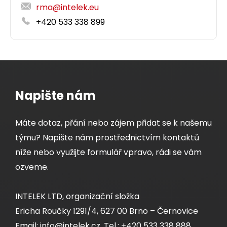
rma@intelek.eu
+420 533 338 899
Napište nám
Máte dotaz, přání nebo zájem přidat se k našemu
týmu? Napište nám prostřednictvím kontaktů
níže nebo využijte formulář vpravo, rádi se vám
ozveme.
INTELEK LTD, organizační složka
Ericha Roučky 1291/4, 627 00 Brno – Černovice
Email: info@intelek.cz, Tel.: +420 533 338 888