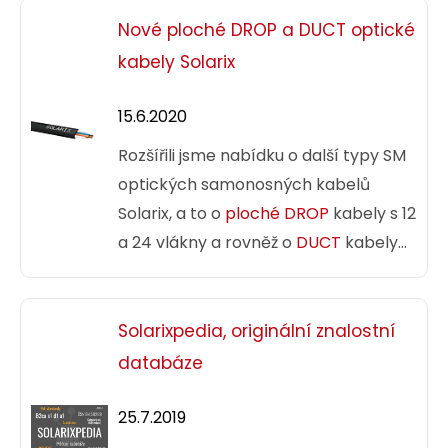
Nové ploché DROP a DUCT optické
kabely Solarix
15.6.2020
Rozšířili jsme nabídku o další typy SM
optických samonosných kabelů
Solarix, a to o
ploché DROP
kabely s 12
a 24 vlákny a rovněž o
DUCT
kabely
opět s 12 a 24 vlákny.
Solarixpedia, originální znalostní
databáze
25.7.2019