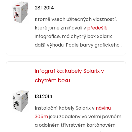
28.1.2014
Kromě všech užitečných vlastností,
které jsme zmiňovali v
předešlé
infografice, má chytrý box Solarix
další výhodu. Podle barvy grafického
prvku na boxu jednoduše poznáte
o jaký typ
kabelu
Solarix se jedná.
Toto barevné rozlišení výrazně
Infografika: kabely Solarix v
usnadňuje orientaci mezi různými
chytrém boxu
boxy Solarix.
13.1.2014
Instalační kabely Solarix v
návinu
305m
jsou zabaleny ve velmi pevném
a odolném třívrstvém kartónovém