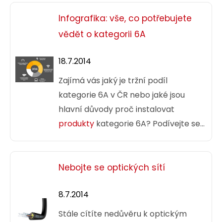
Infografika: vše, co potřebujete
vědět o kategorii 6A
18.7.2014
Zajímá vás jaký je tržní podíl
kategorie 6A v ČR nebo jaké jsou
hlavní důvody proč instalovat
produkty
kategorie 6A? Podívejte se
na naši novou infografiku. Dozvíte se
z ní důležité informace o této
kategorii.
Nebojte se optických sítí
8.7.2014
Stále cítíte nedůvěru k optickým