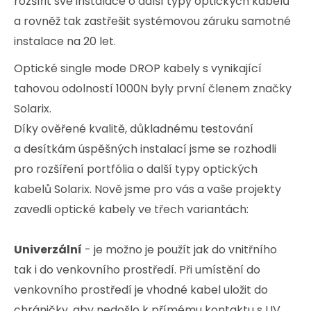
rozšířit své instalace o další typy optických kabelů
a rovněž tak zastřešit systémovou záruku samotné
instalace na 20 let.
Optické single mode DROP kabely s vynikající
tahovou odolností 1000N byly první členem značky
Solarix.
Díky ověřené kvalitě, důkladnému testování
a desítkám úspěšných instalací jsme se rozhodli
pro rozšíření portfólia o další typy optických
kabelů Solarix. Nově jsme pro vás a vaše projekty
zavedli optické kabely ve třech variantách:
Univerzální
- je možno je použít jak do vnitřního
tak i do venkovního prostředí. Při umístění do
venkovního prostředí je vhodné kabel uložit do
chráničky, aby nedošlo k přímému kontaktu s UV