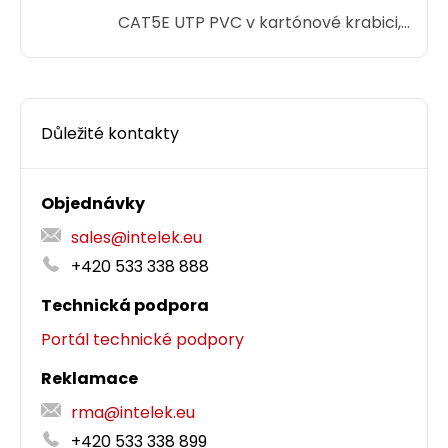
CAT5E UTP PVC v kartónové krabici,
jenž se u podobných kabelů běžně
používá pro návin 305 metrů.
Důležité kontakty
Objednávky
sales@intelek.eu
+420 533 338 888
Technická podpora
Portál technické podpory
Reklamace
rma@intelek.eu
+420 533 338 899