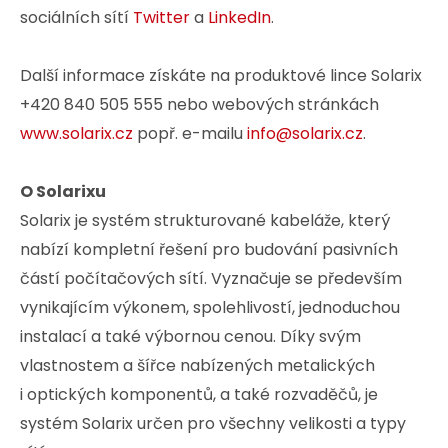
sociálních sítí
Twitter
a
LinkedIn
.
Další informace získáte na produktové lince Solarix
+420 840 505 555 nebo webových stránkách
www.solarix.cz
popř. e-mailu
info@solarix.cz
.
O Solarixu
Solarix je systém strukturované kabeláže, který
nabízí kompletní řešení pro budování pasivních
částí počítačových sítí. Vyznačuje se především
vynikajícím výkonem, spolehlivostí, jednoduchou
instalací a také výbornou cenou. Díky svým
vlastnostem a šířce nabízených metalických
i optických komponentů, a také rozvaděčů, je
systém Solarix určen pro všechny velikosti a typy