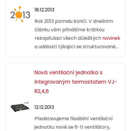
18.12.2013
Rok 2013 pomalu končí. V dnešním
článku vám přinášíme krátkou
rekapitulaci všech důležitých
novinek
a událostí týkající se strukturované
kabeláže
Solarix
, které se staly právě
v tomto roce.
Nová ventilační jednotka s
integrovaným termostatem VJ-
R2,4,6
12.12.2013
Představujeme flexibilní ventilační
jednotku nově se 6-ti ventilátory,