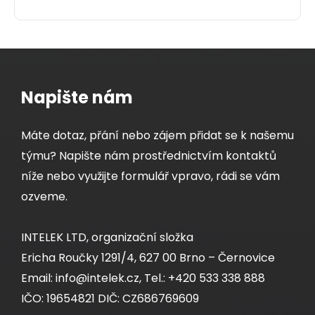
Napište nám
Máte dotaz, přání nebo zájem přidat se k našemu
týmu? Napište nám prostřednictvím kontaktů
níže nebo využijte formulář vpravo, rádi se vám
ozveme.
INTELEK LTD, organizační složka
Ericha Roučky 1291/4, 627 00 Brno – Černovice
Email: info@intelek.cz, Tel.: +420 533 338 888
IČO: 19654821 DIČ: CZ686769609