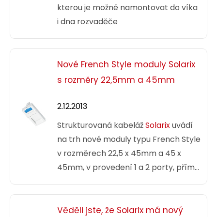
kterou je možné namontovat do víka
i dna rozvaděče
Nové French Style moduly Solarix
s rozměry 22,5mm a 45mm
2.12.2013
Strukturovaná kabeláž
Solarix
uvádí
na trh nové moduly typu French Style
v rozměrech 22,5 x 45mm a 45 x
45mm, v provedení 1 a 2 porty, přímé
i úhlové.
Věděli jste, že Solarix má nový