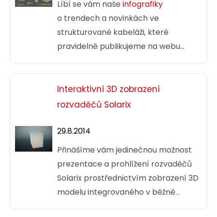
Líbí se vám naše
infografiky
o trendech a novinkách ve
strukturované kabeláži, které
pravidelně publikujeme na webu
solarix.cz
? Pokud ano, máme pro vás
skvělou zprávu. Připravili jsme další
pokračování podobných, graficky
Interaktivní 3D zobrazení
orientovaných vzdělávacích
rozvaděčů Solarix
materiálů, které budou od dnešního
dne i s dalšími infografikami,
29.8.2014
vydávány pod společným označením
Přinášíme vám jedinečnou možnost
Solarixpedia
.
prezentace a prohlížení rozvaděčů
Solarix prostřednictvím zobrazení 3D
modelu integrovaného v běžně
používaném PDF formátu.