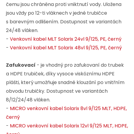
čemu jsou chráněna proti vniktnutí vody. Uložena
jsou vždy po 12-ti vláknech v jedné trubičce
s barevným odlišením. Dostupnost ve variantách
24/48 vláken.
-
Venkovní kabel MLT Solarix 24vl 9/125, PE, černý
-
Venkovní kabel MLT Solarix 48vl 9/125, PE, černý
Zafukovací
- je vhodný pro zafukovaní do trubek
a HDPE trubiček, díky vysoce viskóznímu HDPE
plášti, který umožňuje snadné klouzání po vnitřním
obvodu trubičky. Dostupnost ve variantách
8/12/24/48 vláken.
-
MICRO venkovní kabel Solarix 8vl 9/125 MLT, HDPE,
černý
-
MICRO venkovní kabel Solarix 12vl 9/125 MLT, HDPE,