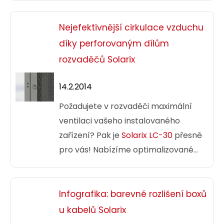
Nejefektivnější cirkulace vzduchu
díky perforovaným dílům
rozvaděčů Solarix
14.2.2014
Požadujete v rozvaděči maximální
ventilaci vašeho instalovaného
zařízení? Pak je
Solarix LC-30
přesně
pro vás! Nabízíme optimalizované
proudění vzduchu díky inovované
perforaci přímo ve dveřích nebo
zákrytech našich rozvaděčů.
Infografika: barevné rozlišení boxů
u kabelů Solarix