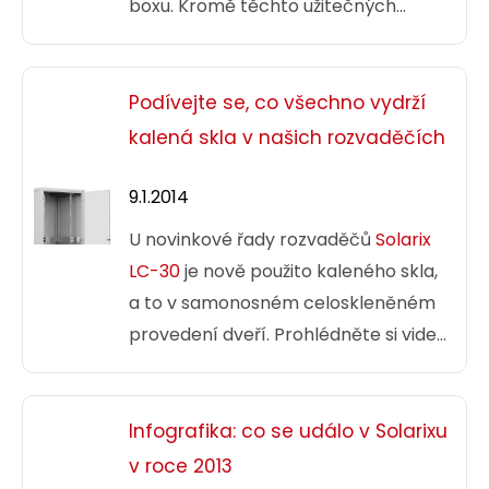
boxu. Kromě těchto užitečných
vlastností najdete na boxech Solarix
i několik dalších vychytávek. Chcete
vědět více? Podívejte se na naši
Podívejte se, co všechno vydrží
infografiku.
kalená skla v našich rozvaděčích
9.1.2014
U novinkové řady rozvaděčů
Solarix
LC-30
je nově použito kaleného skla,
a to v samonosném celoskleněném
provedení dveří. Prohlédněte si video
s testováním skel.
Infografika: co se událo v Solarixu
v roce 2013