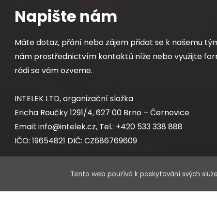
Napište nám
Máte dotaz, přání nebo zájem přidat se k našemu tý
nám prostřednictvím kontaktů níže nebo využijte for
rádi se vám ozveme.
INTELEK LTD, organizační složka
Ericha Roučky 1291/4, 627 00 Brno – Černovice
Email: info@intelek.cz, Tel.: +420 533 338 888
IČO: 19654821 DIČ: CZ686769609
Tento web používá k poskytování svých služe
Obchodní oddělení:
Po – Pá 8:00 – 17:00 hod.
Sklad: