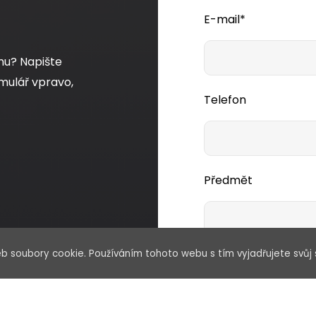
E-mail*
mu? Napište
mulář vpravo,
Telefon
Předmět
b soubory cookie. Používáním tohoto webu s tím vyjadřujete svůj 
Vaše zpráva*