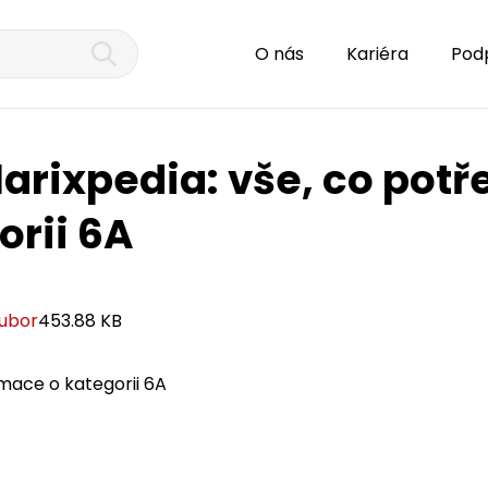
O nás
Kariéra
Pod
larixpedia: vše, co potř
orii 6A
oubor
453.88 KB
mace o kategorii 6A