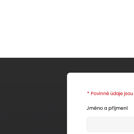
* Povinné údaje jso
Jméno a příjmení