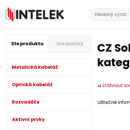
Dle produktu
Dle značky
CZ So
kateg
Metalická kabeláž
Optická kabeláž
stáhnout s
Rozvaděče
Užitečné infor
Aktivní prvky