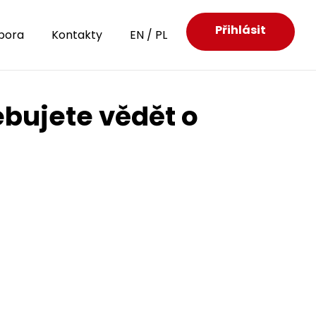
Přihlásit
pora
Kontakty
EN
/
PL
ebujete vědět o