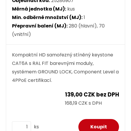
Objednací kód:
25286907
Měrná jednotka (MJ):
kus
Min. odběrné množství (MJ):
1
Přepravní balení (MJ):
280 (hlavní), 70
(vnitřní)
Kompaktní HD samořezný stíněný keystone
CAT6A s RAL FIT barevnými moduly,
systémem GROUND LOCK, Component Level a
4PPoE certifikací.
139,00 CZK bez DPH
168,19 CZK s DPH
ks