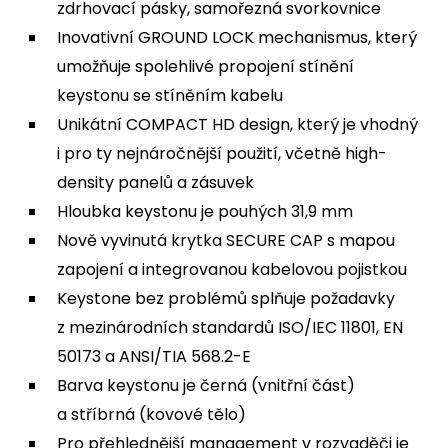
zdrhovací pásky, samořezná svorkovnice
Inovativní GROUND LOCK mechanismus, který
umožňuje spolehlivé propojení stínění
keystonu se stíněním kabelu
Unikátní COMPACT HD design, který je vhodný
i pro ty nejnáročnější použití, včetně high-
density panelů a zásuvek
Hloubka keystonu je pouhých 31,9 mm
Nově vyvinutá krytka SECURE CAP s mapou
zapojení a integrovanou kabelovou pojistkou
Keystone bez problémů splňuje požadavky
z mezinárodních standardů ISO/IEC 11801, EN
50173 a ANSI/TIA 568.2-E
Barva keystonu je černá (vnitřní část)
a stříbrná (kovové tělo)
Pro přehlednější management v rozvaděči je