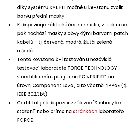
díky systému RAL FIT možné u keystonu zvolit
barvu přední masky
K dispozici je základní černá maska, v balení se
pak nachází masky s obvyklými barvami patch
kabelů – tj. červená, modrá, žlutá, zelená
a šedá
Tento keystone byl testován u nezávislé
testovací laboratoře FORCE TECHNOLOGY
v certifikačním programu EC VERIFIED na
úrovni Component Level, a to včetně 4PPoE (tj.
IEEE 802.3bt)
Certifikát je k dispozici v záložce "Soubory ke
stažení" nebo přímo na
stránkách
laboratoře
FORCE