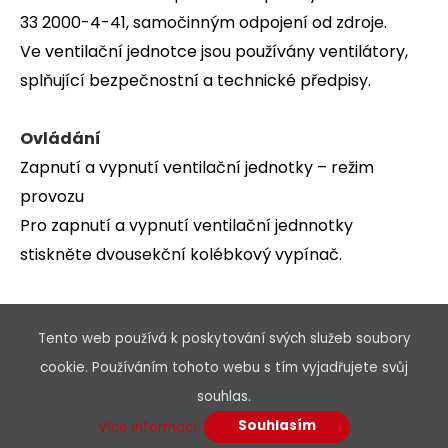
33 2000-4-41, samočinným odpojení od zdroje.
Ve ventilační jednotce jsou používány ventilátory,
splňující bezpečnostní a technické předpisy.
Ovládání
Zapnutí a vypnutí ventilační jednotky – režim
provozu
Pro zapnutí a vypnutí ventilační jednnotky
stiskněte dvousekční kolébkový vypínač.
Obsah dodávky
Tento web používá k poskytování svých služeb soubory
• 1x ventilační jednotka
cookie. Používáním tohoto webu s tím vyjadřujete svůj
• 1x napájecí kabel 230V délky 2 m
souhlas.
• 1x návod k instalaci a obsluze
Souhlasím
Více informací.