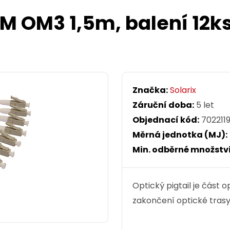
MM OM3 1,5m, balení 12k
Značka:
Solarix
Záruční doba:
5 let
Objednací kód:
702211
Měrná jednotka (MJ):
Min. odběrné množství
Optický pigtail je část
zakončení optické trasy