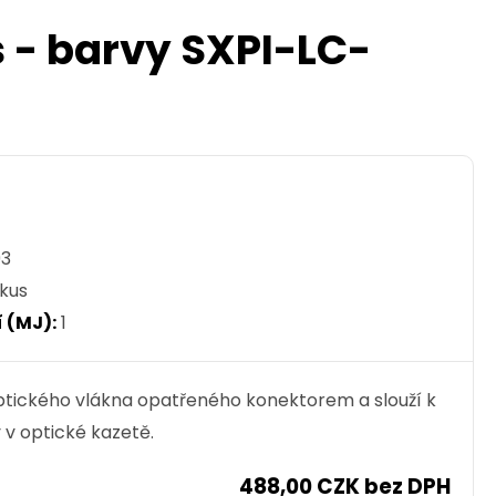
s - barvy SXPI-LC-
93
kus
 (MJ):
1
 optického vlákna opatřeného konektorem a slouží k
 v optické kazetě.
488,00 CZK bez DPH