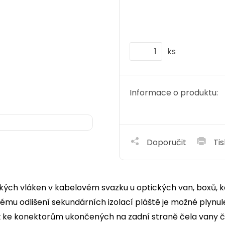
ks
Informace o produktu:
Doporučit
Tis
ckých vláken v kabelovém svazku u optických van, boxů, ka
nému odlišení sekundárních izolací pláště je možné plynu
ž ke konektorům ukončených na zadní straně čela vany č