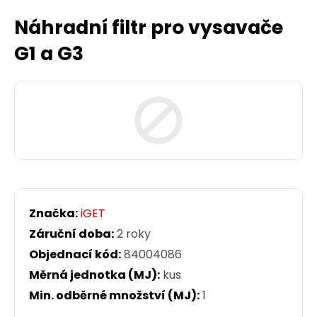
Náhradní filtr pro vysavače
G1 a G3
Značka:
iGET
Záruční doba:
2 roky
Objednací kód:
84004086
Měrná jednotka (MJ):
kus
Min. odběrné množství (MJ):
1