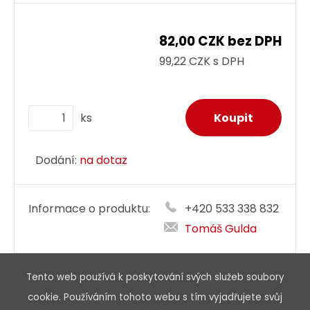
82,00 CZK bez DPH
99,22 CZK s DPH
ks
Dodání:
na dotaz
Informace o produktu:
+420 533 338 832
Tomáš Gulda
Doporučit
Tisk
Tento web používá k poskytování svých služeb soubory
cookie. Používáním tohoto webu s tím vyjadřujete svůj