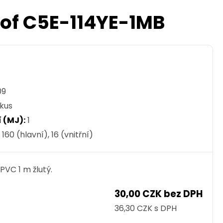
oof C5E-114YE-1MB
09
kus
 (MJ):
1
:
160 (hlavní), 16 (vnitřní)
VC 1 m žlutý.
30,00 CZK bez DPH
36,30 CZK s DPH