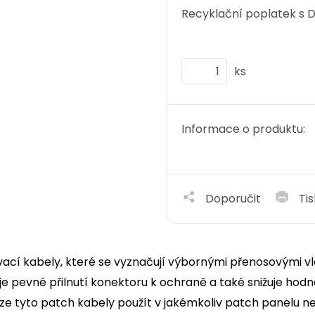
Recyklační poplatek s 
ks
Informace o produktu:
Doporučit
Tis
ovací kabely, které se vyznačují výbornými přenosovými vla
ťuje pevné přilnutí konektoru k ochraně a také snižuje ho
lze tyto patch kabely použít v jakémkoliv patch panelu neb