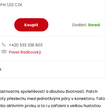
DPH:
1,02 CZK
Dodání:
ihned
+420 533 338 803
Pavel Radkovský
k
stnostmi, spolehlivostí a dlouhou životností. Patch
dnoty přeslechu mezi jednotlivými páry v konektoru. Tato
o aktivním prvku, a to i u zařízení s velkou hustotou