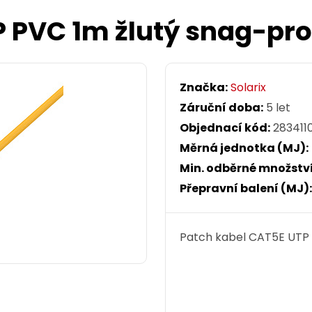
P PVC 1m žlutý snag-pr
Značka:
Solarix
Záruční doba:
5 let
Objednací kód:
283411
Měrná jednotka (MJ):
Min. odběrné množství
Přepravní balení (MJ)
Patch kabel CAT5E UTP P