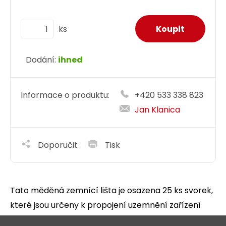
ks
Dodání:
ihned
Informace o produktu:
+420 533 338 823
Jan Klanica
Doporučit
Tisk
Tato měděná zemnící lišta je osazena 25 ks svorek,
které jsou určeny k propojení uzemnění zařízení
v rozvaděči. Lišta je určena k instalaci do 19" rámu.