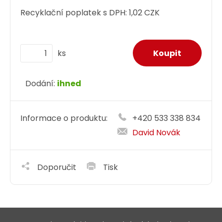
Recyklační poplatek s DPH:
1,02 CZK
ks
Dodání:
ihned
Informace o produktu:
+420 533 338 834
David Novák
Doporučit
Tisk
Optické patch kabely jsou propojovací kabely