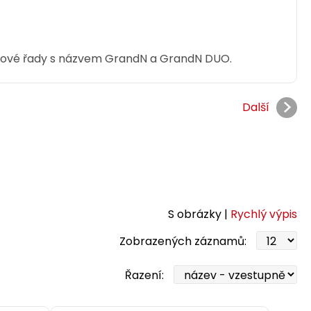
elové řady s názvem GrandN a GrandN DUO.
Další
S obrázky |
Rychlý výpis
Zobrazených záznamů:
Řazení: