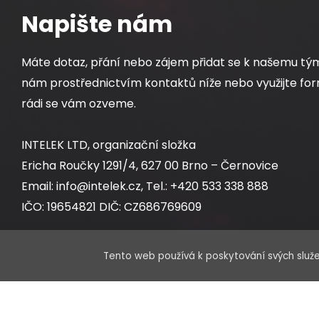
Napište nám
Máte dotaz, přání nebo zájem přidat se k našemu tý
nám prostřednictvím kontaktů níže nebo využijte for
rádi se vám ozveme.
INTELEK LTD, organizační složka
Ericha Roučky 1291/4, 627 00 Brno – Černovice
Email: info@intelek.cz, Tel.: +420 533 338 888
IČO: 19654821 DIČ: CZ686769609
Tento web používá k poskytování svých služe
Obchodní oddělení:
Po – Pá 8:00 – 17:00 hod.
Sklad: