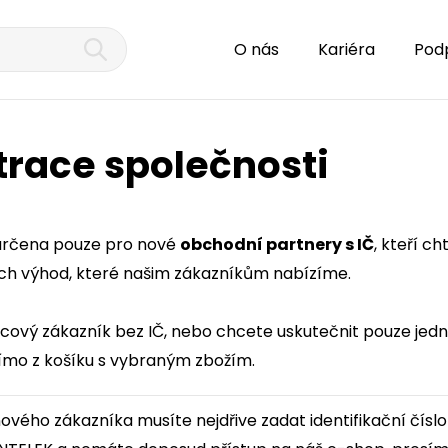
O nás
Kariéra
Pod
trace společnosti
 určena pouze pro nové
obchodní partnery s IČ
, kteří c
ech výhod, které našim zákazníkům nabízíme.
ncový zákazník bez IČ, nebo chcete uskutečnit pouze jed
ímo z košíku s vybraným zbožím.
nového zákazníka musíte nejdřive zadat identifikační číslo 