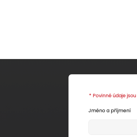
* Povinné údaje jso
Jméno a příjmení