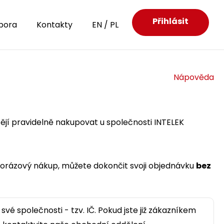
Přihlásit
pora
Kontakty
EN
/
PL
Nápověda
htějí pravidelně nakupovat u společnosti INTELEK
norázový nákup, můžete dokončit svoji objednávku
bez
své společnosti - tzv. IČ. Pokud jste již zákazníkem