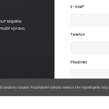
E-mail*
mu? Napište
mulář vpravo,
Telefon
Předmět
b soubory cookie. Používáním tohoto webu s tím vyjadřujete svůj 
Vaše zpráva*