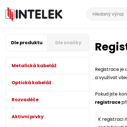
Dle produktu
Dle značky
Regis
Metalická kabeláž
Registrace je
a využívat vš
Optická kabeláž
Pokud jste ko
Rozvaděče
registrace
př
Aktivní prvky
K registraci 