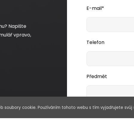
E-mail*
mu? Napište
mulář vpravo,
Telefon
Předmět
b soubory cookie. Používáním tohoto webu s tím vyjadřujete svůj 
Vaše zpráva*