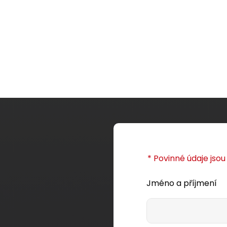
* Povinné údaje jso
Jméno a příjmení