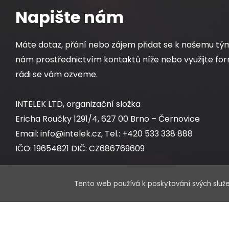
Napište nám
Máte dotaz, přání nebo zájem přidat se k našemu tý
nám prostřednictvím kontaktů níže nebo využijte for
rádi se vám ozveme.
INTELEK LTD, organizační složka
Ericha Roučky 1291/4, 627 00 Brno – Černovice
Email: info@intelek.cz, Tel.: +420 533 338 888
IČO: 19654821 DIČ: CZ686769609
Tento web používá k poskytování svých služe
Obchodní oddělení:
Po – Pá 8:00 – 17:00 hod.
Sklad: