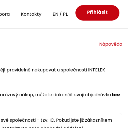
Přihlásit
pora
Kontakty
EN
/
PL
Nápověda
htějí pravidelně nakupovat u společnosti INTELEK
norázový nákup, můžete dokončit svoji objednávku
bez
své společnosti - tzv. IČ. Pokud jste již zákazníkem