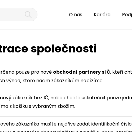
O nás
Kariéra
Pod
trace společnosti
 určena pouze pro nové
obchodní partnery s IČ
, kteří c
ech výhod, které našim zákazníkům nabízíme.
ncový zákazník bez IČ, nebo chcete uskutečnit pouze jed
ímo z košíku s vybraným zbožím.
nového zákazníka musíte nejdřive zadat identifikační číslo 