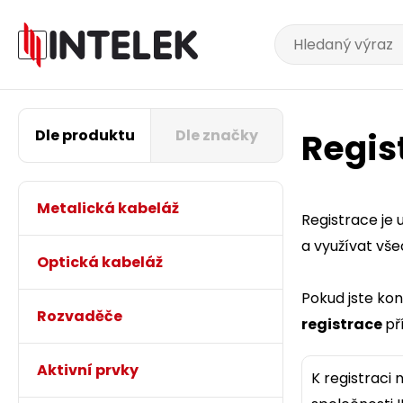
Dle produktu
Dle značky
Regis
Metalická kabeláž
Registrace je
a využívat vš
Optická kabeláž
Pokud jste ko
Rozvaděče
registrace
př
Aktivní prvky
K registraci 