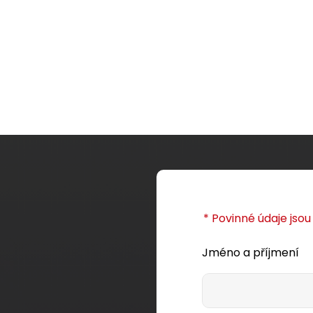
* Povinné údaje jso
Jméno a příjmení