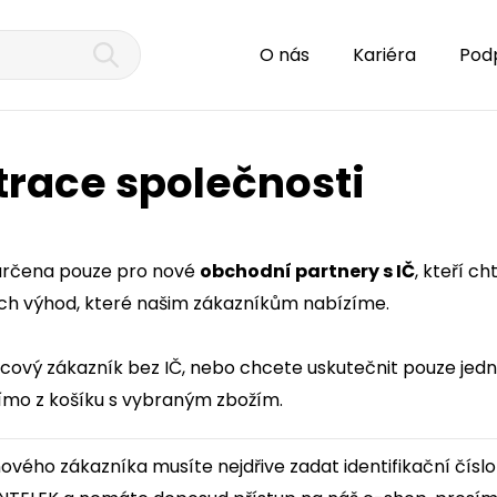
O nás
Kariéra
Pod
trace společnosti
 určena pouze pro nové
obchodní partnery s IČ
, kteří c
ech výhod, které našim zákazníkům nabízíme.
ncový zákazník bez IČ, nebo chcete uskutečnit pouze jed
ímo z košíku s vybraným zbožím.
nového zákazníka musíte nejdřive zadat identifikační číslo 