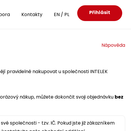
Přihlásit
pora
Kontakty
EN
/
PL
Nápověda
htějí pravidelně nakupovat u společnosti INTELEK
norázový nákup, můžete dokončit svoji objednávku
bez
své společnosti - tzv. IČ. Pokud jste již zákazníkem