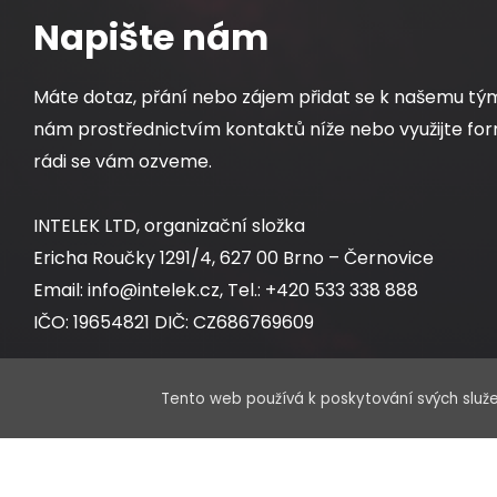
Napište nám
Máte dotaz, přání nebo zájem přidat se k našemu tý
nám prostřednictvím kontaktů níže nebo využijte for
rádi se vám ozveme.
INTELEK LTD, organizační složka
Ericha Roučky 1291/4, 627 00 Brno – Černovice
Email: info@intelek.cz, Tel.: +420 533 338 888
IČO: 19654821 DIČ: CZ686769609
Tento web používá k poskytování svých služe
Obchodní oddělení:
Po – Pá 8:00 – 17:00 hod.
Sklad: