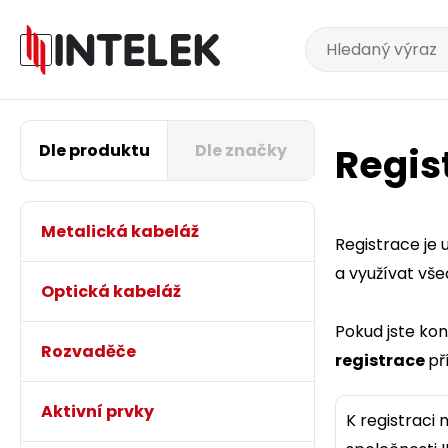
Dle produktu
Dle značky
Regis
Metalická kabeláž
Registrace je
a využívat vš
Optická kabeláž
Pokud jste ko
Rozvaděče
registrace
př
Aktivní prvky
K registraci 