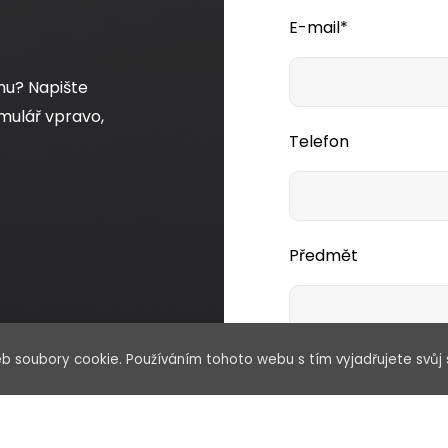
E-mail*
mu? Napište
mulář vpravo,
Telefon
Předmět
b soubory cookie. Používáním tohoto webu s tím vyjadřujete svůj 
Vaše zpráva*