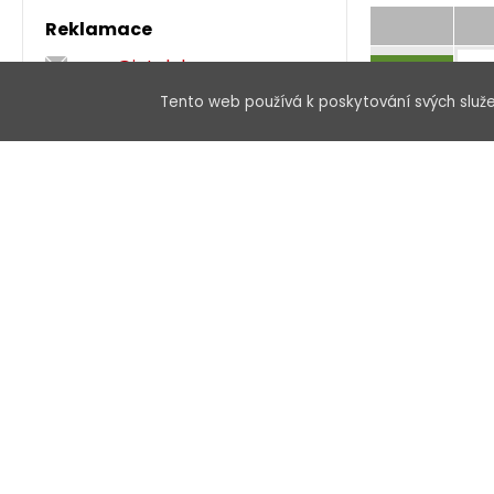
Reklamace
rma@intelek.eu
NOVINKA
+420 533 338 899
Tento web používá k poskytování svých služe
NOVINKA
NOVINKA
NOVINKA
NOVINKA
NOVINKA
NOVINKA