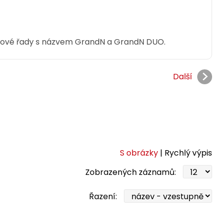
elové řady s názvem GrandN a GrandN DUO.
Další
S obrázky
| Rychlý výpis
Zobrazených záznamů:
Řazení: