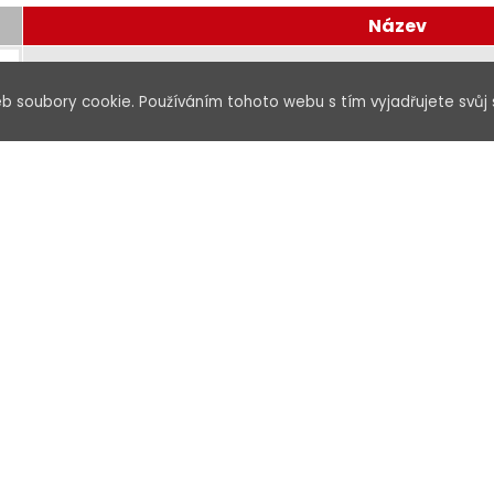
Název
Adaptér LC SM OS duplex bez příruby SXAD-LC-PC-O
b soubory cookie. Používáním tohoto webu s tím vyjadřujete svůj 
Adaptér LCapc SM OS duplex bez příruby SXAD-LC-
Adaptér SC MM OM4 simplex bez příruby SXAD-SC-
Adaptér SC SM OS simplex bez příruby SXAD-SC-PC
Optický box na DIN lištu pro 2x SC konektory SXOB-S
Optický box na DIN lištu pro 4x SC konektory SXOB-S
Tenda i36 Wireless BE5010 Access Point, WiFi 7, 802.11