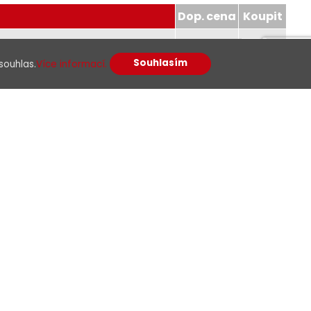
Dop. cena
Koupit
S-D-SE
29,00
Souhlasím
souhlas.
Více informací.
APC-OS-D-SE
29,00
PC-OM4-S-SE
19,00
-OS-S-SE
10,00
C-DIN-2
81,10
C-DIN-4
106,60
 be/ax/ac/a/b/g/n, PoE, 2.5G LAN
2 719,00