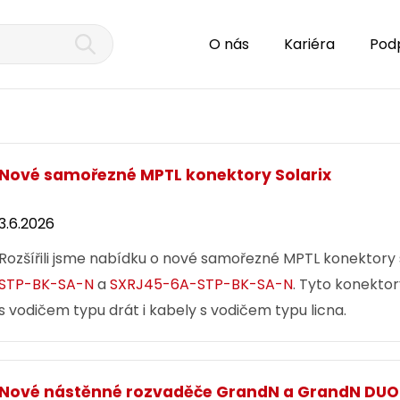
O nás
Kariéra
Pod
Nové samořezné MPTL konektory Solarix
3.6.2026
Rozšířili jsme nabídku o nové samořezné MPTL konektor
STP-BK-SA-N
a
SXRJ45-6A-STP-BK-SA-N
. Tyto konektor
s vodičem typu drát i kabely s vodičem typu licna.
Nové nástěnné rozvaděče GrandN a GrandN DUO