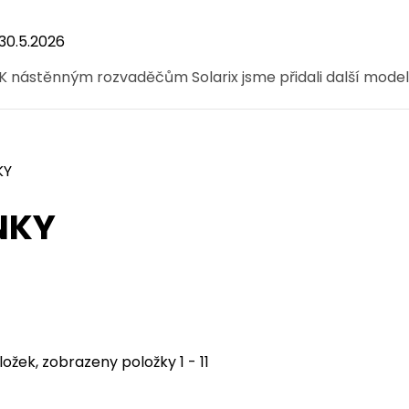
30.5.2026
K nástěnným rozvaděčům Solarix jsme přidali další mod
KY
NKY
ložek, zobrazeny položky 1 - 11