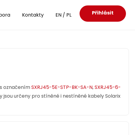
Přihlásit
pora
Kontakty
EN
/
PL
y s označením
SXRJ45-5E-STP-BK-SA-N
,
SXRJ45-6-
y jsou určeny pro stíněné i nestíněné kabely Solarix