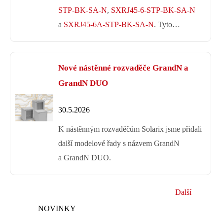
s označením
SXRJ45-5E-STP-BK-SA-
N
,
SXRJ45-6-STP-BK-SA-N
a
SXRJ45-
6A-STP-BK-SA-N
. Tyto konektory
jsou určeny pro stíněné i nestíněné
kabely Solarix s vodičem typu drát
Nové nástěnné rozvaděče
i kabely s vodičem typu licna.
GrandN a GrandN DUO
30.5.2026
K nástěnným rozvaděčům Solarix
jsme přidali další modelové řady
s názvem GrandN a GrandN DUO.
Tento web používá k poskytování svých služeb soubory
cookie. Používáním tohoto webu s tím vyjadřujete svůj
souhlas.
Další
Souhlasím
Více informací.
NOVINKY