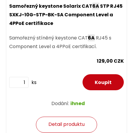
Samořezný keystone Solarix CAT
6A
STP RJ45
SXKJ-10G-STP-BK-SA Component Level a
4PPoE certifikace
Samořezný stíněný keystone CAT
6A
RJ45 s
Component Level a 4PPoE certifikací.
129,00 CZK
ks
Dodání:
ihned
Detail produktu