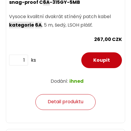
snag-proof C
6A
-315GY-5MB
Vysoce kvalitní dvakrát stíněný patch kabel
kategorie
6A
, 5 m, šedý, LSOH plášť.
267,00 CZK
ks
Dodání:
ihned
Detail produktu