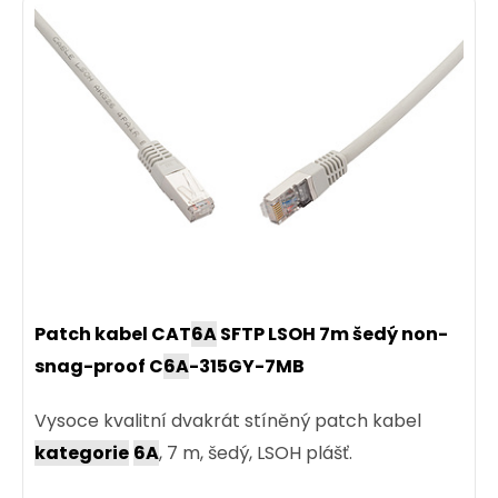
Patch kabel CAT
6A
SFTP LSOH 7m šedý non-
snag-proof C
6A
-315GY-7MB
Vysoce kvalitní dvakrát stíněný patch kabel
kategorie
6A
, 7 m, šedý, LSOH plášť.