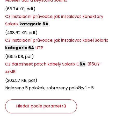
Moeller atd. a keystonů Solarix
(68.74 KB, pdf)
CZ instalační průvodce: jak instalovat konektory
Solarix
kategorie
6A
(498.62 KB, pdf)
CZ instalační průvodce: jak instalovat kabel Solarix
kategorie
6A
UTP
(166.5 KB, pdf)
CZ datasheet patch kabely Solarix C
6A
-315GY-
xxMB
(203.57 KB, pdf)
Nalezeno 5 položek, zobrazeny položky 1 - 5
Hledat podle parametrů