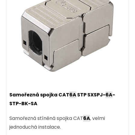
Samořezná spojka CAT
6A
STP SXSPJ-
6A
-
STP-BK-SA
Samořezná stíněná spojka CAT
6A
, velmi
jednoduchá instalace.