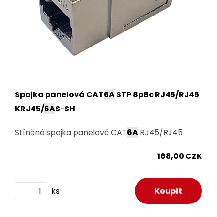
Spojka panelová CAT
6A
STP 8p8c RJ45/RJ45
KRJ45/
6A
S-SH
Stíněná spojka panelová CAT
6A
RJ45/RJ45
168,00 CZK
ks