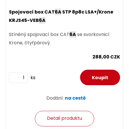
Spojovací box CAT
6A
STP 8p8c LSA+/Krone
KRJS45-VEB
6A
Stíněný spojovací box CAT
6A
se svorkovnicí
Krone, čtyřpárový.
288,00 CZK
ks
Dodání:
na cestě
Detail produktu