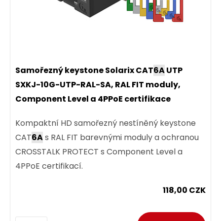
Samořezný keystone Solarix CAT
6A
UTP
SXKJ-10G-UTP-RAL-SA, RAL FIT moduly,
Component Level a 4PPoE certifikace
Kompaktní HD samořezný nestíněný keystone
CAT
6A
s RAL FIT barevnými moduly a ochranou
CROSSTALK PROTECT s Component Level a
4PPoE certifikací.
118,00 CZK