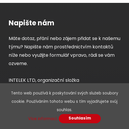
Napište nám
Máte dotaz, přání nebo zájem přidat se k našemu
týmu? Napište nám prostřednictvím kontaktů
níže nebo využijte formulář vpravo, rádi se vám
ozveme.
INTELEK LTD, organizační složka
Ericha Roučky 1291/4, 627 00 Brno – Černovice
Tento web používá k poskytování svých služeb soubory
Email: info@intelek.cz, Tel.: +420 533 338 888
cookie. Používáním tohoto webu s tím vyjadřujete svůj
IČO: 19654821 DIČ: CZ686769609
souhlas.
Souhlasím
Více informací.