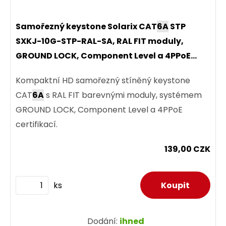
Samořezný keystone Solarix CAT
6A
STP
SXKJ-10G-STP-RAL-SA, RAL FIT moduly,
GROUND LOCK, Component Level a 4PPoE
certifikace
Kompaktní HD samořezný stíněný keystone
CAT
6A
s RAL FIT barevnými moduly, systémem
GROUND LOCK, Component Level a 4PPoE
certifikací.
139,00 CZK
ks
Dodání:
ihned