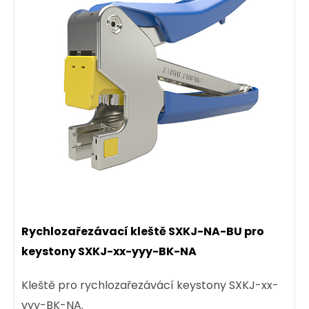
Rychlozařezávací kleště SXKJ-NA-BU pro
keystony SXKJ-xx-yyy-BK-NA
Kleště pro rychlozařezávácí keystony SXKJ-xx-
yyy-BK-NA.