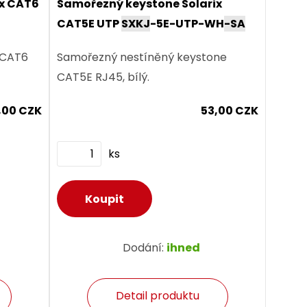
ix CAT6
Samořezný keystone Solarix
CAT5E UTP
SXKJ
-5E-UTP-WH
-SA
 CAT6
Samořezný nestíněný keystone
CAT5E RJ45, bílý.
,00 CZK
53,00 CZK
ks
Dodání:
ihned
Detail produktu