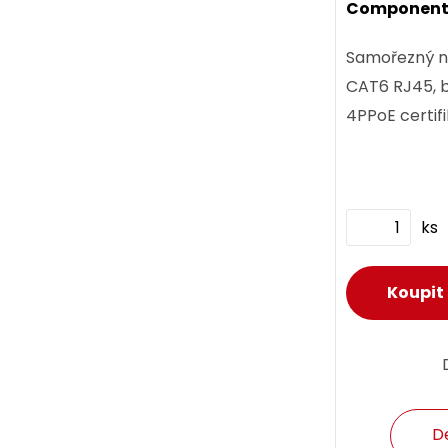
Component 
certifikace
Samořezný n
CAT6 RJ45, bílý s Component 
4PPoE certifi
ks
D