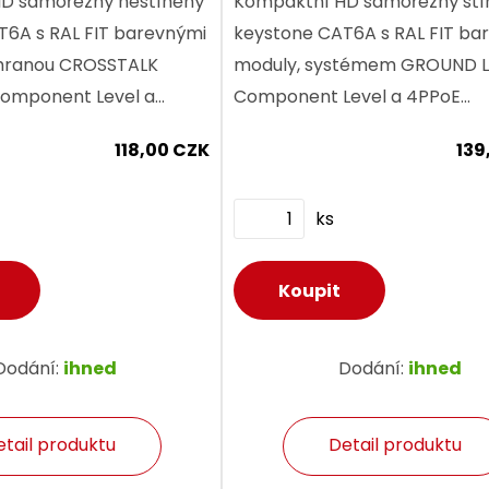
D samořezný nestíněný
Kompaktní HD samořezný stí
certifikace
T6A s RAL FIT barevnými
keystone CAT6A s RAL FIT ba
hranou CROSSTALK
moduly, systémem GROUND 
omponent Level a
Component Level a 4PPoE
kací.
certifikací.
118,00 CZK
139
ks
Dodání:
ihned
Dodání:
ihned
etail produktu
Detail produktu