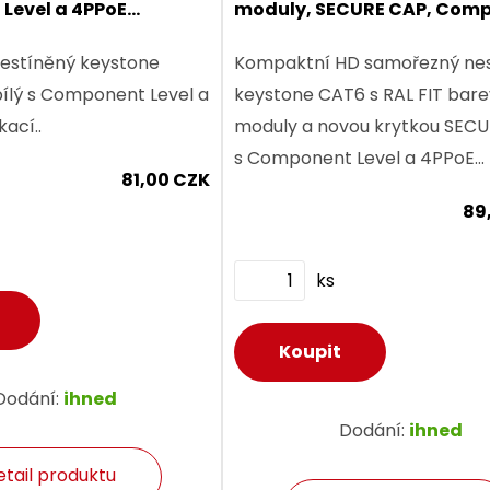
Level a 4PPoE
moduly, SECURE CAP, Com
Level a 4PPoE certifikace
estíněný keystone
Kompaktní HD samořezný ne
Level a
keystone CAT6 s RAL FIT bar
kací..
moduly a novou krytkou SEC
s Component Level a 4PPoE
81,00 CZK
certifikací.
89
ks
Dodání:
ihned
Dodání:
ihned
etail produktu