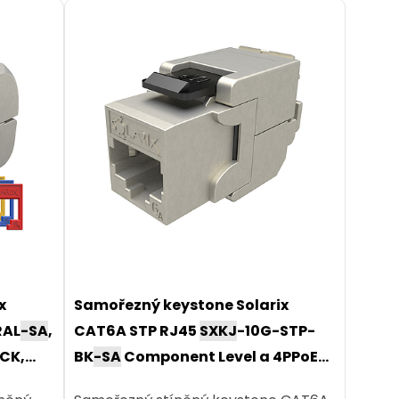
x
Samořezný keystone Solarix
RAL
-SA
,
CAT6A STP RJ45
SXKJ
-10G-STP-
OCK,
BK
-SA
Component Level a 4PPoE
certifikace