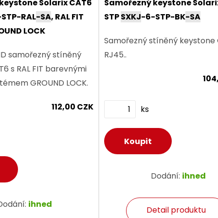
keystone Solarix CAT6
Samořezný keystone Solar
-STP-RAL
-SA
, RAL FIT
STP
SXKJ
-6-STP-BK
-SA
ROUND LOCK
Samořezný stíněný keystone
D samořezný stíněný
RJ45..
6 s RAL FIT barevnými
104
ystémem GROUND LOCK.
112,00 CZK
ks
Dodání:
ihned
Dodání:
ihned
Detail produktu