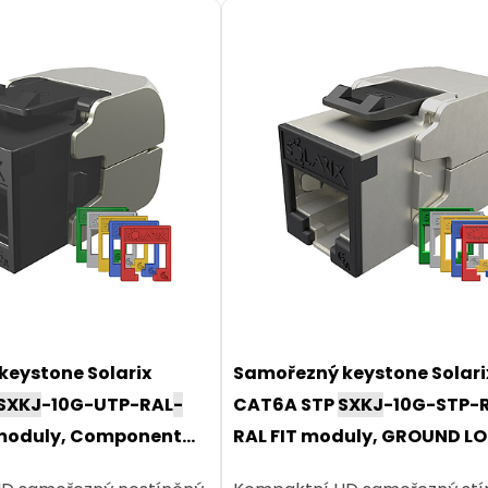
eystone Solarix
Samořezný keystone Solari
SXKJ
-10G-UTP-RAL
-
CAT6A STP
SXKJ
-10G-STP-
T moduly, Component
RAL FIT moduly, GROUND L
E certifikace
Component Level a 4PPoE