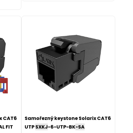
ix CAT6
Samořezný keystone Solarix CAT6
AL FIT
UTP
SXKJ
-6-UTP-BK
-SA