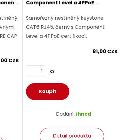
ponent
Component Level a 4PPoE
certifikace
stíněný
Samořezný nestíněný keystone
evnými
CAT6 RJ45, černý s Component
URE CAP
Level a 4PPoE certifikací.
81,00 CZK
,00 CZK
ks
Dodání:
ihned
Detail produktu