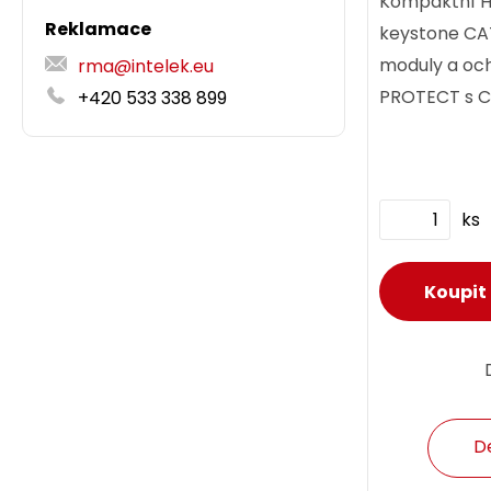
Kompaktní H
Reklamace
keystone CA
moduly a oc
rma@intelek.eu
PROTECT s C
+420 533 338 899
4PPoE certifi
ks
D