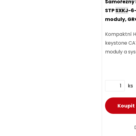
Samořezný 
STP
SXKJ
-6
moduly, G
Kompaktní H
keystone CAT
moduly a s
ks