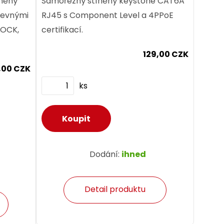
něný
Samořezný stíněný keystone CAT6A
revnými
RJ45 s Component Level a 4PPoE
LOCK,
certifikací.
129,00 CZK
,00 CZK
ks
Dodání:
ihned
Detail produktu