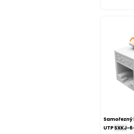
Samořezný 
UTP
SXKJ
-6