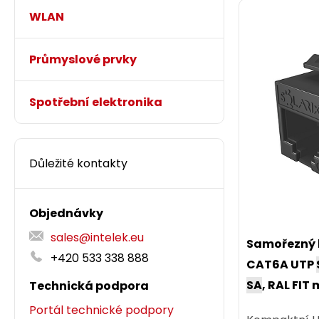
WLAN
Průmyslové prvky
Spotřební elektronika
Důležité kontakty
Objednávky
sales@intelek.eu
Samořezný k
+420 533 338 888
CAT6A UTP
SA
, RAL FI
Technická podpora
Level a 4PPo
Portál technické podpory