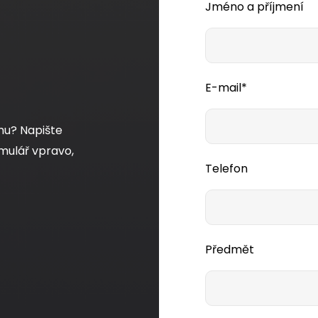
Jméno a příjmení
E-mail*
mu? Napište
mulář vpravo,
Telefon
Předmět