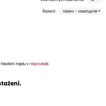
Řazení:
 hledání najdu v
nápovědě
.
stažení.