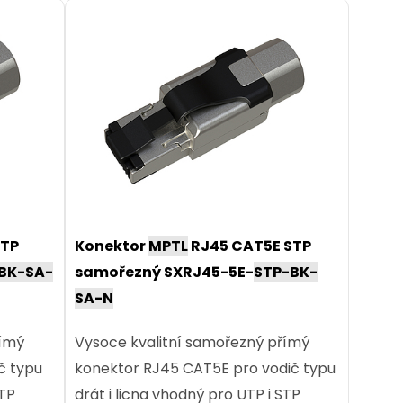
STP
Konektor
MPTL
RJ45 CAT5E STP
BK-SA-
samořezný SXRJ45-5E-
STP-BK-
SA-N
římý
Vysoce kvalitní samořezný přímý
č typu
konektor RJ45 CAT5E pro vodič typu
STP
drát i licna vhodný pro UTP i STP