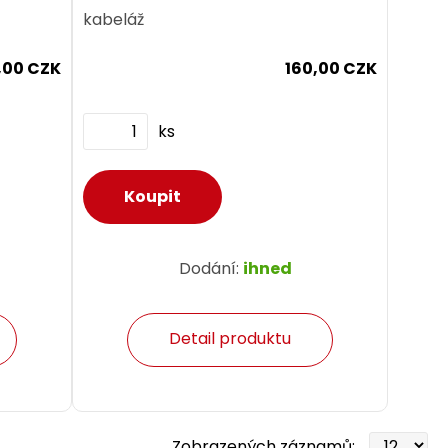
kabeláž
1,00 CZK
160,00 CZK
ks
Dodání:
ihned
Detail produktu
Zobrazených záznamů: