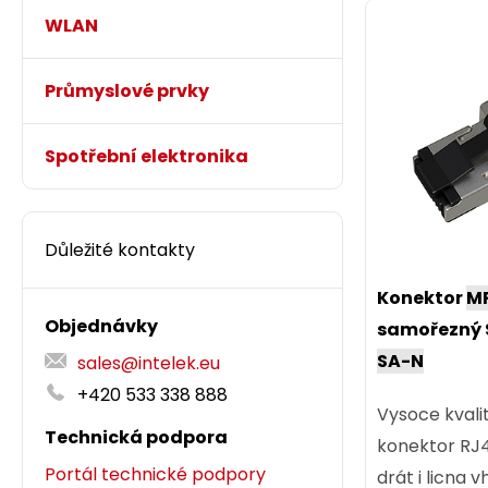
WLAN
Průmyslové prvky
Spotřební elektronika
Důležité kontakty
Konektor
M
Objednávky
samořezný 
SA-N
sales@intelek.eu
+420 533 338 888
Vysoce kvali
Technická podpora
konektor RJ
Portál technické podpory
drát i licna 