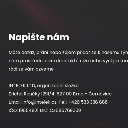
Napište nám
Máte dotaz, přání nebo zájem přidat se k našemu tý
nám prostřednictvím kontaktů níže nebo využijte for
rádi se vám ozveme.
INTELEK LTD, organizační složka
Ericha Roučky 1291/4, 627 00 Brno – Černovice
Email: info@intelek.cz, Tel.: +420 533 338 888
IČO: 19654821 DIČ: CZ686769609