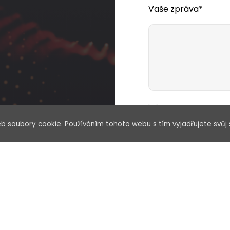
Vaše zpráva*
Souhlasím se zp
b soubory cookie. Používáním tohoto webu s tím vyjadřujete svůj 