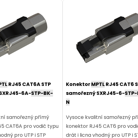
PTL
RJ45 CAT6A STP
Konektor
MPTL
RJ45 CAT6 
SXRJ45-6A-
STP-BK-
samořezný SXRJ45-6-
STP-
N
tní samořezný přímý
Vysoce kvalitní samořezný p
45 CAT6A pro vodič typu
konektor RJ45 CAT6 pro vodi
vhodný pro UTP i STP
drát i licna vhodný pro UTP i 