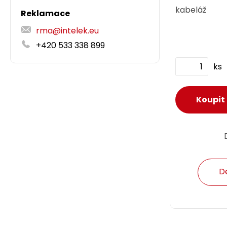
kabeláž
Reklamace
rma@intelek.eu
+420 533 338 899
ks
D