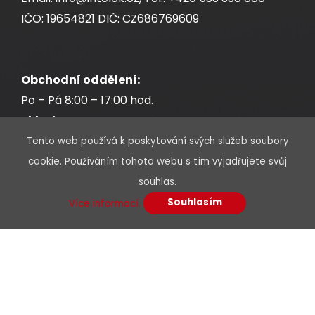
IČO: 19654821 DIČ: CZ686769609
Obchodní oddělení:
Po – Pá 8:00 – 17:00 hod.
Sklad:
Po – Pá 7:30 – 17:00 hod.
Tento web používá k poskytování svých služeb soubory
cookie. Používáním tohoto webu s tím vyjadřujete svůj
souhlas.
Souhlasím
Více informací.
* Povinné údaje jsou označeny hvězdičkou
Jméno a příjmení