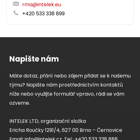
rma@intelek.eu
+420 533 338 899
Napište nám
Máte dotaz, přání nebo zájem přidat se k našemu
týmu? Napište nám prostřednictvím kontaktů
níže nebo využijte formulář vpravo, rádi se vám
ozveme.
INTELEK LTD, organizační složka
Ericha Roučky 1291/4, 627 00 Brno – Černovice
Email: info@intelek.cz, Tel.: +420 533 338 888