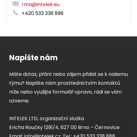
rma@intelek.eu
+420 533 338 899
Napište nám
Máte dotaz, přání nebo zájem přidat se k našemu
týmu? Napište nám prostřednictvím kontaktů
níže nebo využijte formulář vpravo, rádi se vám
ozveme.
INTELEK LTD, organizační složka
Ericha Roučky 1291/4, 627 00 Brno – Černovice
Email: info@intelek.cz, Tel.: +420 533 338 888