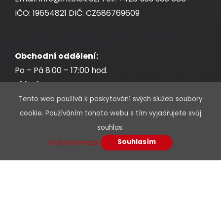
IČO: 19654821 DIČ: CZ686769609
Obchodní oddělení:
Po – Pá 8:00 – 17:00 hod.
Sklad:
Po – Pá 7:30 – 17:00 hod.
Tento web používá k poskytování svých služeb soubory
cookie. Používáním tohoto webu s tím vyjadřujete svůj
souhlas.
Souhlasím
Více informací.
* Povinné údaje jsou označeny hvězdičkou
Jméno a příjmení