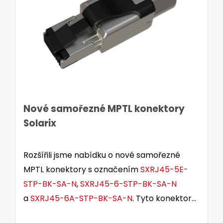
Nové samořezné MPTL konektory
Solarix
Rozšířili jsme nabídku o nové samořezné
MPTL konektory s označením
SXRJ45-5E-
STP-BK-SA-N
,
SXRJ45-6-STP-BK-SA-N
a
SXRJ45-6A-STP-BK-SA-N
. Tyto konektory
jsou určeny pro stíněné i nestíněné kabely