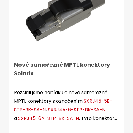
Nové samořezné MPTL konektory
Solarix
Rozšířili jsme nabídku o nové samořezné
MPTL konektory s označením
SXRJ45-5E-
STP-BK-SA-N
,
SXRJ45-6-STP-BK-SA-N
a
SXRJ45-6A-STP-BK-SA-N
. Tyto konektory
jsou určeny pro stíněné i nestíněné kabely