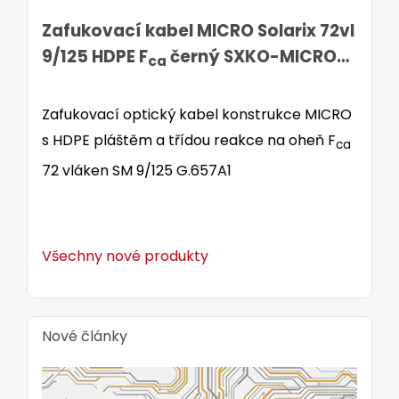
Zafukovací kabel MICRO Solarix 72vl
9/125 HDPE F
černý SXKO-MICRO-
ca
72-OS-HDPE
Zafukovací optický kabel konstrukce MICRO
s HDPE pláštěm a třídou reakce na oheň F
ca
72 vláken SM 9/125 G.657A1
Všechny nové produkty
Nové články