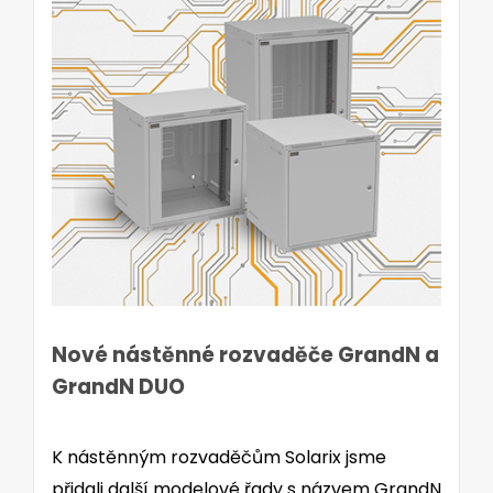
Nové nástěnné rozvaděče GrandN a
GrandN DUO
K nástěnným rozvaděčům Solarix jsme
přidali další modelové řady s názvem GrandN