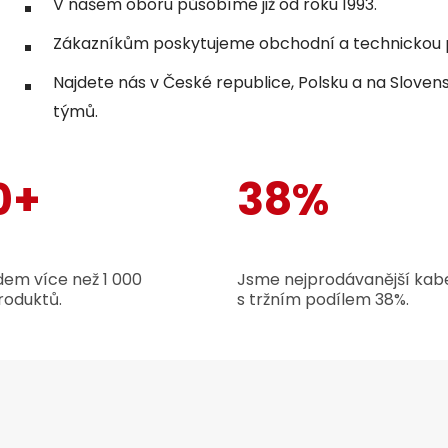
V našem oboru působíme již od roku 1993.
Zákazníkům poskytujeme obchodní a technickou p
Najdete nás v České republice, Polsku a na Sloven
týmů.
0+
38%
em více než 1 000
Jsme nejprodávanější kabe
roduktů.
s tržním podílem 38%.