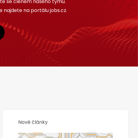
ňte se členem našeho týmu.
 najdete na portálu jobs.cz.
Nové články