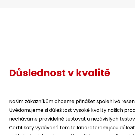
Důslednost v kvalitě
Našim zákazníkům chceme přinášet spolehlivá řešení
Uvědomujeme si důležitost vysoké kvality našich prod
necháváme pravidelně testovat u nezávislých testova
Certifikáty vydávané těmito laboratořemi jsou důleži