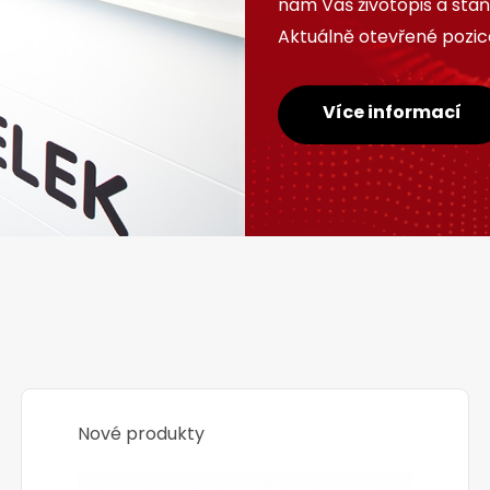
nám Váš životopis a sta
Aktuálně otevřené pozice
Více informací
Nové produkty