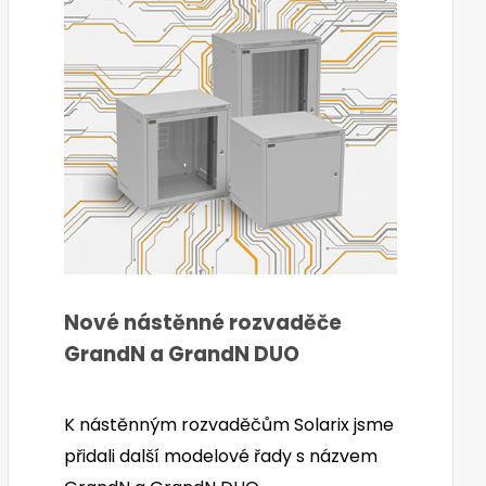
Nové nástěnné rozvaděče
GrandN a GrandN DUO
K nástěnným rozvaděčům Solarix jsme
přidali další modelové řady s názvem