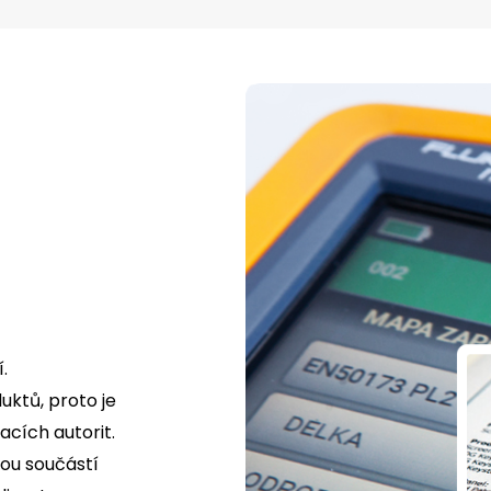
.
uktů, proto je
cích autorit.
tou součástí