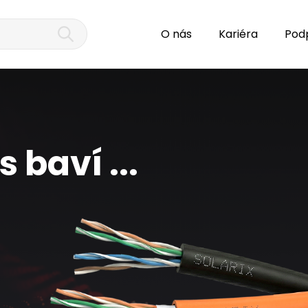
O nás
Kariéra
Pod
 baví ...