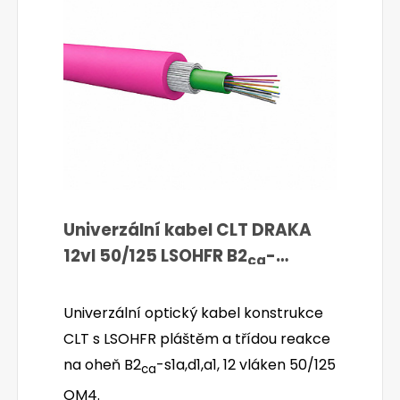
Univerzální kabel CLT DRAKA
12vl 50/125 LSOHFR B2
-
ca
s1a,d1,a1 OM4 3.0kN růžový
Univerzální optický kabel konstrukce
CLT s LSOHFR pláštěm a třídou reakce
na oheň B2
-s1a,d1,a1, 12 vláken 50/125
ca
OM4.