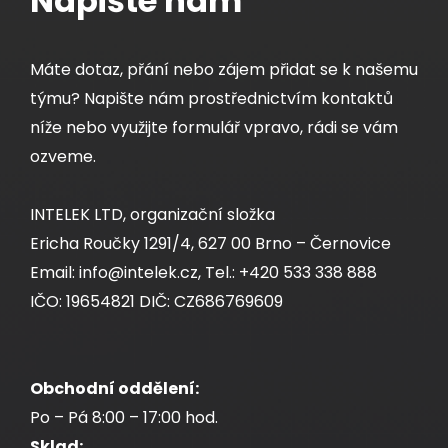
Napište nám
Máte dotaz, přání nebo zájem přidat se k našemu
týmu? Napište nám prostřednictvím kontaktů
níže nebo využijte formulář vpravo, rádi se vám
ozveme.
INTELEK LTD, organizační složka
Ericha Roučky 1291/4, 627 00 Brno – Černovice
Email: info@intelek.cz, Tel.: +420 533 338 888
IČO: 19654821 DIČ: CZ686769609
Obchodní oddělení:
Po – Pá 8:00 – 17:00 hod.
Sklad: