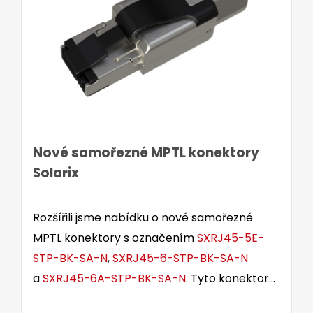
Nové samořezné MPTL konektory
Solarix
Rozšířili jsme nabídku o nové samořezné
MPTL konektory s označením
SXRJ45-5E-
STP-BK-SA-N
,
SXRJ45-6-STP-BK-SA-N
a
SXRJ45-6A-STP-BK-SA-N
. Tyto konektory
jsou určeny pro stíněné i nestíněné kabely